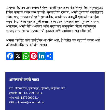
आमच्या विद्यमान उत्पादनांव्यतिरिक्त, आम्ही ग्राहकांच्या रेखाचित्रे किंवा नमुन्यांनुसार
विविध उत्पादने तयार करू शकतो. सुरुवातीच्या टप्प्यात, आम्ही तुमच्याशी तपशीलवार
संवाद साधू. उत्पादनाची पुष्टी झाल्यानंतर, आम्ही उत्पादनापूर्वी ग्राहकांना वस्तूंचा
नमुना देऊ. जेव्हा ग्राहक पुष्टी करतो, तेव्हा आम्ही उत्पादन करू. गुणवत्ता समस्या
असल्यास, आम्ही विविध आकार आणि नमुन्यांसह सानुकूलित फ्लिप फ्लॉप्समधून
भरपाई करू. आमच्या उत्पादनांची गुणवत्ता आणि कार्यक्षमता अतुलनीय आहे.
आमचा कॉर्पोरेट उद्देश सचोटीवर आधारित आहे, हे देखील एक महत्त्वाचे कारण आहे
की आम्ही अधिक चांगले होत आहोत.
Facebook
X
WhatsApp
Pinterest
LinkedIn
Share
आमच्याशी संपर्क साधा
पत्ता: गौदियन रोड, हुली जिल्हा, झियामेन, फुझियान, चीन
दूरध्वनी:
+86-13779990314
फोन:
+86-13779990314
ईमेल:
rufuswei@everpal.cn