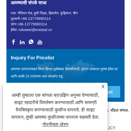
आमच्याशी संपर्क साधा
पत्ता: गौदियन रोड, हुली जिल्हा, झियामेन, फुझियान, चीन
दूरध्वनी:
+86-13779990314
फोन:
+86-13779990314
ईमेल:
rufuswei@everpal.cn
Inquiry For Pricelist
आमच्या उत्पादनांबद्दल किंवा किंमत सूचीबद्दल चौकशीसाठी, कृपया आम्हाला तुमचा ईमेल द्या
आणि आम्ही 24 तासांच्या आत संपर्कात राहू.
X
आम्ही तुम्हाला एक चांगला ब्राउझिंग अनुभव देण्यासाठी,
साइट रहदारीचे विश्लेषण करण्यासाठी आणि सामग्री
वैयक्तिकृत करण्यासाठी कुकीज वापरतो. ही साइट
कॉपीराइट © 2022 झियामेन एव्हरपल ट्रेड कंपनी, लिमिटेड - फ्लिप फ्लॉप, सँडल चप्पल,
वापरून, तुम्ही आमच्या कुकीजच्या वापरास सहमती देता.
स्लाइड्स चप्पल - सर्व हक्क राखीव आहेत.
गोपनीयता धोरण
दुवे
|
SITEMAP
|
RSS
|
XML
|
PRIVACY POLICY