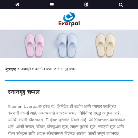
>
उत्पादने
>
घरातील चप्पल
>
स्नानगृह चप्पल
मुख्यपृष्ठ
स्नानगृह चप्पल
Xiamen Everpal® ट्रेड कं, लिमिटेड ही उद्योग आणि व्यापार एकत्रित
करणारी कंपनी आहे. आमच्याकडे बाथरूम चप्पल निर्मितीचा समृद्ध अनुभव आहे.
आमची कंपनी Xiamen, Fujian प्रांतात स्थित आहे, जी Xiamen बंदराजवळ
आहे. आम्ही चप्पल, सँडल, कॅज्युअल शूज, लहान मुलांचे शूज, स्पोर्ट्स शूज आणि
रोलर स्केट्स आणि आइस स्केट्समध्ये विशेषज्ञ आहोत. आम्ही संपूर्ण जगभरात,