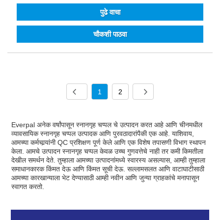
पुढे वाचा
चौकशी पाठवा
1
2
Everpal अनेक वर्षांपासून स्नानगृह चप्पल चे उत्पादन करत आहे आणि चीनमधील
व्यावसायिक स्नानगृह चप्पल उत्पादक आणि पुरवठादारांपैकी एक आहे. याशिवाय,
आमच्या कर्मचार्‍यांनी QC प्रशिक्षण पूर्ण केले आणि एक विशेष तपासणी विभाग स्थापन
केला. आमचे उत्पादन स्नानगृह चप्पल केवळ उच्च गुणवत्तेचे नाही तर कमी किमतीला
देखील समर्थन देते. तुम्हाला आमच्या उत्पादनांमध्ये स्वारस्य असल्यास, आम्ही तुम्हाला
समाधानकारक किंमत देऊ आणि किंमत सूची देऊ. सल्लामसलत आणि वाटाघाटीसाठी
आमच्या कारखान्याला भेट देण्यासाठी आम्ही नवीन आणि जुन्या ग्राहकांचे मनापासून
स्वागत करतो.