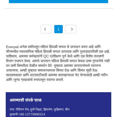
1
Everpal अनेक वर्षांपासून महिला हिवाळी चप्पल चे उत्पादन करत आहे आणि
चीनमधील व्यावसायिक महिला हिवाळी चप्पल उत्पादक आणि पुरवठादारांपैकी एक आहे.
याशिवाय, आमच्या कर्मचार्‍यांनी QC प्रशिक्षण पूर्ण केले आणि एक विशेष तपासणी
विभाग स्थापन केला. आमचे उत्पादन महिला हिवाळी चप्पल केवळ उच्च गुणवत्तेचे नाही
तर कमी किमतीला देखील समर्थन देते. तुम्हाला आमच्या उत्पादनांमध्ये स्वारस्य
असल्यास, आम्ही तुम्हाला समाधानकारक किंमत देऊ आणि किंमत सूची देऊ.
सल्लामसलत आणि वाटाघाटीसाठी आमच्या कारखान्याला भेट देण्यासाठी आम्ही नवीन
आणि जुन्या ग्राहकांचे मनापासून स्वागत करतो.
आमच्याशी संपर्क साधा
पत्ता: गौदियन रोड, हुली जिल्हा, झियामेन, फुझियान, चीन
दूरध्वनी:
+86-13779990314