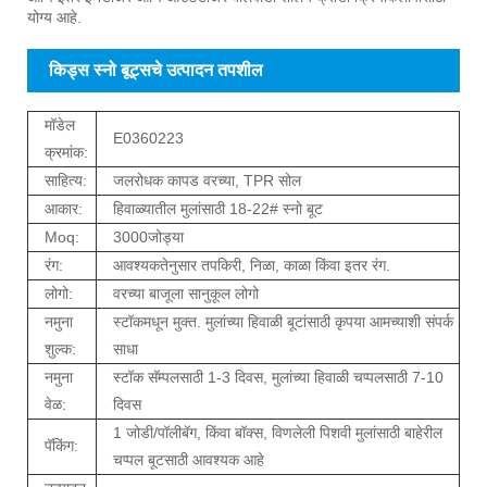
योग्य आहे.
किड्स स्नो बूट्सचे उत्पादन तपशील
मॉडेल
E0360223
क्रमांक:
साहित्य:
जलरोधक कापड वरच्या, TPR सोल
आकार:
हिवाळ्यातील मुलांसाठी 18-22# स्नो बूट
Moq:
3000जोड्या
रंग:
आवश्यकतेनुसार तपकिरी, निळा, काळा किंवा इतर रंग.
लोगो:
वरच्या बाजूला सानुकूल लोगो
नमुना
स्टॉकमधून मुक्त. मुलांच्या हिवाळी बूटांसाठी कृपया आमच्याशी संपर्क
शुल्क:
साधा
नमुना
स्टॉक सॅम्पलसाठी 1-3 दिवस, मुलांच्या हिवाळी चप्पलसाठी 7-10
वेळ:
दिवस
1 जोडी/पॉलीबॅग, किंवा बॉक्स, विणलेली पिशवी मुलांसाठी बाहेरील
पॅकिंग:
चप्पल बूटसाठी आवश्यक आहे