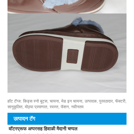
हॉट टॅग्ज: किड्स स्नो बूट्स, चायना, मेड इन चायना, उत्पादक, पुरवठादार, फॅक्टरी,
सानुकूलित, मोठ्या प्रमाणात, स्वस्त, फॅशन, नवीनतम
उत्पादन टॅग
वॉटरप्रूफ अप्परसह हिवाळी मैदानी चप्पल