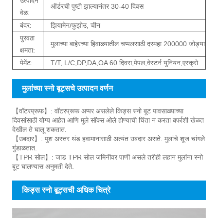
उत्पादन
ऑर्डरची पुष्टी झाल्यानंतर 30-40 दिवस
वेळ:
बंदर:
झियामेन/फुझोउ, चीन
पुरवठा
मुलाच्या बाहेरच्या हिवाळ्यातील चप्पलसाठी दरमहा 200000 जोड्या
क्षमता:
पेमेंट:
T/T, L/C,DP,DA,OA 60 दिवस,पेपल,वेस्टर्न युनियन,एस्क्रो
मुलांच्या स्नो बूट्सचे उत्पादन वर्णन
【वॉटरप्रूफ】: वॉटरप्रूफ अप्पर असलेले किड्स स्नो बूट पावसाळ्याच्या
दिवसांसाठी योग्य आहेत आणि मुले सॉक्स ओले होण्याची चिंता न करता बर्फाशी खेळत
देखील ते घालू शकतात.
【उबदार】: पुश अस्तर थंड हवामानासाठी अत्यंत उबदार असते. मुलांचे शूज चांगले
गुंडाळतात.
【TPR सोल】: जाड TPR सोल जमिनीवर पाणी असले तरीही लहान मुलांना स्नो
बूट घालण्यास अनुमती देते.
किड्स स्नो बूट्सची अधिक चित्रे