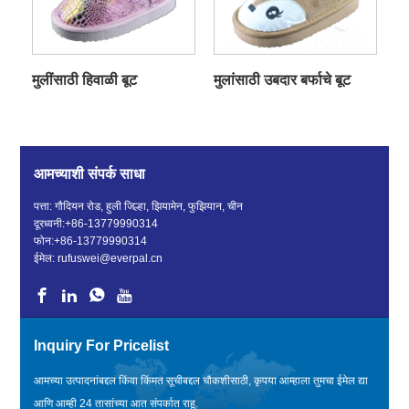
मुलींसाठी हिवाळी बूट
मुलांसाठी उबदार बर्फाचे बूट
आमच्याशी संपर्क साधा
पत्ता: गौदियन रोड, हुली जिल्हा, झियामेन, फुझियान, चीन
दूरध्वनी:
+86-13779990314
फोन:
+86-13779990314
ईमेल:
rufuswei@everpal.cn
Inquiry For Pricelist
आमच्या उत्पादनांबद्दल किंवा किंमत सूचीबद्दल चौकशीसाठी, कृपया आम्हाला तुमचा ईमेल द्या
आणि आम्ही 24 तासांच्या आत संपर्कात राहू.