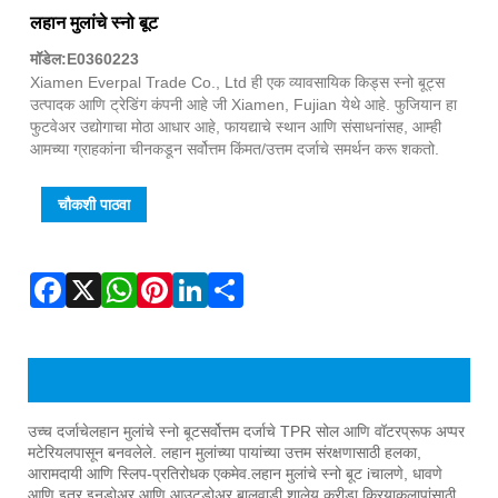
Fac
X
Wha
Pint
Link
Sha
लहान मुलांचे स्नो बूट
मॉडेल:E0360223
Xiamen Everpal Trade Co., Ltd ही एक व्यावसायिक किड्स स्नो बूट्स
उत्पादक आणि ट्रेडिंग कंपनी आहे जी Xiamen, Fujian येथे आहे. फुजियान हा
फुटवेअर उद्योगाचा मोठा आधार आहे, फायद्याचे स्थान आणि संसाधनांसह, आम्ही
आमच्या ग्राहकांना चीनकडून सर्वोत्तम किंमत/उत्तम दर्जाचे समर्थन करू शकतो.
चौकशी पाठवा
किड्स स्नो बूट्सचे उत्पादन परिचय
उच्च दर्जाचे
लहान मुलांचे स्नो बूट
सर्वोत्तम दर्जाचे TPR सोल आणि वॉटरप्रूफ अप्पर
मटेरियलपासून बनवलेले. लहान मुलांच्या पायांच्या उत्तम संरक्षणासाठी हलका,
आरामदायी आणि स्लिप-प्रतिरोधक एकमेव.
लहान मुलांचे स्नो बूट i
चालणे, धावणे
आणि इतर इनडोअर आणि आउटडोअर बालवाडी शालेय क्रीडा क्रियाकलापांसाठी