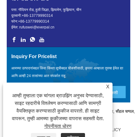
पत्ता: गौदियन रोड, हुली जिल्हा, झियामेन, फुझियान, चीन
दूरध्वनी:
+86-13779990314
फोन:
+86-13779990314
ईमेल:
rufuswei@everpal.cn
Inquiry For Pricelist
आमच्या उत्पादनांबद्दल किंवा किंमत सूचीबद्दल चौकशीसाठी, कृपया आम्हाला तुमचा ईमेल द्या
आणि आम्ही 24 तासांच्या आत संपर्कात राहू.
X
आम्ही तुम्हाला एक चांगला ब्राउझिंग अनुभव देण्यासाठी,
साइट रहदारीचे विश्लेषण करण्यासाठी आणि सामग्री
वैयक्तिकृत करण्यासाठी कुकीज वापरतो. ही साइट
कॉपीराइट © 2022 झियामेन एव्हरपल ट्रेड कंपनी, लिमिटेड - फ्लिप फ्लॉप, सँडल चप्पल,
वापरून, तुम्ही आमच्या कुकीजच्या वापरास सहमती देता.
स्लाइड्स चप्पल - सर्व हक्क राखीव आहेत.
गोपनीयता धोरण
दुवे
|
SITEMAP
|
RSS
|
XML
|
PRIVACY POLICY