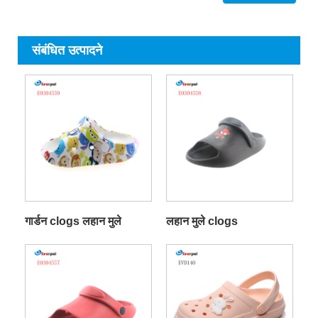
संबंधित उत्पादने
गार्डन clogs लहान मुले
लहान मुले clogs