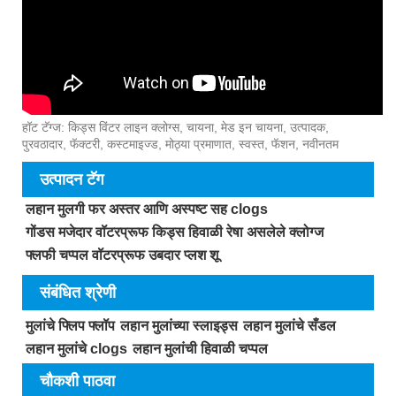
हॉट टॅग्ज: किड्स विंटर लाइन क्लोग्स, चायना, मेड इन चायना, उत्पादक,
पुरवठादार, फॅक्टरी, कस्टमाइज्ड, मोठ्या प्रमाणात, स्वस्त, फॅशन, नवीनतम
उत्पादन टॅग
लहान मुलगी फर अस्तर आणि अस्पष्ट सह clogs
गोंडस मजेदार वॉटरप्रूफ किड्स हिवाळी रेषा असलेले क्लोग्ज
फ्लफी चप्पल वॉटरप्रूफ उबदार प्लश शू
संबंधित श्रेणी
मुलांचे फ्लिप फ्लॉप
लहान मुलांच्या स्लाइड्स
लहान मुलांचे सँडल
लहान मुलांचे clogs
लहान मुलांची हिवाळी चप्पल
चौकशी पाठवा