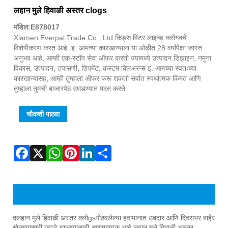
Fac
X
Wha
Pint
Link
Sha
लहान मुले हिवाळी अस्तर clogs
मॉडेल:E878017
Xiamen Everpal Trade Co., Ltd किड्स विंटर लाइन्ड क्लोग्जचे
विशेषीकरण करत आहे. इ. आमच्या कारखान्याला या ओळीत 28 वर्षांपेक्षा जास्त
अनुभव आहे, आम्ही एक-स्टॉप सेवा ऑफर करतो ज्यामध्ये उत्पादन डिझाइन, नमुना
विकास, उत्पादन, तपासणी, शिपमेंट, कस्टम क्लिअरन्स इ. आमच्या स्वतःच्या
कारखान्यासह, आम्ही तुम्हाला ऑफर करू शकतो सर्वात स्पर्धात्मक किंमत आणि
तुम्हाला तुमची बाजारपेठ उघडण्यात मदत करते.
चौकशी पाठवा
किड्स विंटर लाइन्ड क्लोग्जचे उत्पादन परिचय
द
लहान मुले हिवाळी अस्तर क्लो
gs
गोठवलेल्या हवामानात उबदार आणि दिवसभर बाहेर
खेळण्यासाठी कपडे घालण्यासाठी आरामदायक आहे.
लहान मुले हिवाळी अस्तर