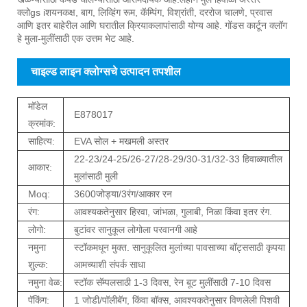
क्लो
gs i
शयनकक्ष, बाग, लिव्हिंग रूम, कॅम्पिंग, विश्रांती, दररोज चालणे, प्रवास
आणि इतर बाहेरील आणि घरातील क्रियाकलापांसाठी योग्य आहे. गोंडस कार्टून क्लॉग
हे मुला-मुलींसाठी एक उत्तम भेट आहे.
चाइल्ड लाइन क्लोग्सचे उत्पादन तपशील
मॉडेल
E878017
क्रमांक:
साहित्य:
EVA सोल + मखमली अस्तर
22-23/24-25/26-27/28-29/30-31/32-33 हिवाळ्यातील
आकार:
मुलांसाठी मुली
Moq:
3600जोड्या/3रंग/आकार रन
रंग:
आवश्यकतेनुसार हिरवा, जांभळा, गुलाबी, निळा किंवा इतर रंग.
लोगो:
बुटांवर सानुकूल लोगोला परवानगी आहे
नमुना
स्टॉकमधून मुक्त. सानुकूलित मुलांच्या पावसाच्या बॉट्ससाठी कृपया
शुल्क:
आमच्याशी संपर्क साधा
नमुना वेळ:
स्टॉक सॅम्पलसाठी 1-3 दिवस, रेन बूट मुलींसाठी 7-10 दिवस
पॅकिंग:
1 जोडी/पॉलीबॅग, किंवा बॉक्स, आवश्यकतेनुसार विणलेली पिशवी