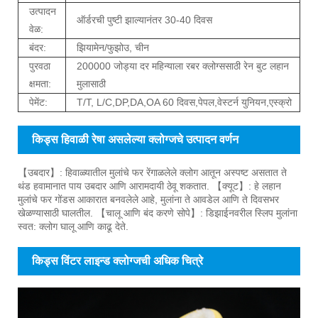
उत्पादन
ऑर्डरची पुष्टी झाल्यानंतर 30-40 दिवस
वेळ:
बंदर:
झियामेन/फुझोउ, चीन
पुरवठा
200000 जोड्या दर महिन्याला रबर क्लोग्ससाठी रेन बुट लहान
क्षमता:
मुलासाठी
पेमेंट:
T/T, L/C,DP,DA,OA 60 दिवस,पेपल,वेस्टर्न युनियन,एस्क्रो
किड्स हिवाळी रेषा असलेल्या क्लोग्जचे उत्पादन वर्णन
【उबदार】: हिवाळ्यातील मुलांचे फर रेंगाळलेले क्लोग आतून अस्पष्ट असतात ते
थंड हवामानात पाय उबदार आणि आरामदायी ठेवू शकतात. 【क्यूट】: हे लहान
मुलांचे फर गोंडस आकारात बनवलेले आहे, मुलांना ते आवडेल आणि ते दिवसभर
खेळण्यासाठी घालतील. 【चालू आणि बंद करणे सोपे】: डिझाईनवरील स्लिप मुलांना
स्वत: क्लोग घालू आणि काढू देते.
किड्स विंटर लाइन्ड क्लोग्जची अधिक चित्रे