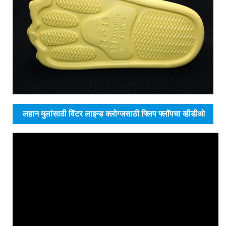
लहान मुलांसाठी विंटर लाइन्ड क्लोग्जसाठी फ्लिप फ्लॉपचा व्हीडीओ