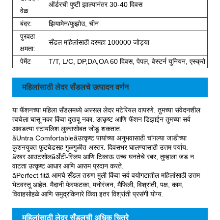
ऑर्डरची पुष्टी झाल्यानंतर 30-40 दिवस
वेळ:
बंदर:
झियामेन/फुझोउ, चीन
पुरवठा
सँडल महिलांसाठी दरमहा 100000 जोड्या
क्षमता:
पेमेंट
T/T, L/C, DP,DA,OA 60 दिवस, पेपल, वेस्टर्न युनियन, एस्क्रो
महिलांसाठी लेदर सँडलचे उत्पादन वर्णन
या फॅशनच्या महिला सँडलमध्ये अस्सल लेदर मटेरियल वापरणे. तुमच्या संवेदनशील
त्वचेला घासू नका किंवा दुखवू नका. उत्कृष्ट आणि फॅशन डिझाईन तुमच्या सर्व
आवडत्या स्टायलिश लुक्ससोबत जोडू शकतात.
ãUntra Comfortableãउत्कृष्ट पायांच्या अनुभवासाठी चांगल्या जाडीच्या
कुशनयुक्त फूटबेडसह गुळगुळीत अस्तर. दिवसभर घालण्यासाठी उत्तम पर्याय.
ãरबर आउटसोलãअँटी-स्लिप आणि टिकाऊ उच्च घनतेचे रबर, तुम्हाला जड न
वाटता उत्कृष्ट आधार आणि आराम प्रदान करते.
ãPerfect fitã आमचे सँडल तरुण मुली किंवा सर्व वयोगटातील महिलांसाठी उत्तम
भेटवस्तू आहेत. मैदानी फेरफटका, मनोरंजन, मैफिली, विश्रांती, पक्ष, काम,
विवाहसोहळे आणि समुद्रकिनारे किंवा इतर विश्रांती प्रसंगी योग्य.
महिलांसाठी लेदर सँडलची अधिक चित्रे