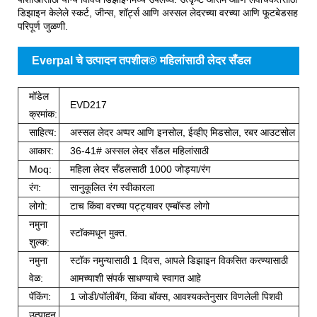
डिझाइन केलेले स्कर्ट, जीन्स, शॉर्ट्स आणि अस्सल लेदरच्या वरच्या आणि फूटबेडसह
परिपूर्ण जुळणी.
Everpal चे उत्पादन तपशील® महिलांसाठी लेदर सँडल
मॉडेल
EVD217
क्रमांक:
साहित्य:
अस्सल लेदर अप्पर आणि इनसोल, ईव्हीए मिडसोल, रबर आउटसोल
आकार:
36-41# अस्सल लेदर सँडल महिलांसाठी
Moq:
महिला लेदर सँडलसाठी 1000 जोड्या/रंग
रंग:
सानुकूलित रंग स्वीकारला
लोगो:
टाच किंवा वरच्या पट्ट्यावर एम्बॉस्ड लोगो
नमुना
स्टॉकमधून मुक्त.
शुल्क:
नमुना
स्टॉक नमुन्यासाठी 1 दिवस, आपले डिझाइन विकसित करण्यासाठी
वेळ:
आमच्याशी संपर्क साधण्याचे स्वागत आहे
पॅकिंग:
1 जोडी/पॉलीबॅग, किंवा बॉक्स, आवश्यकतेनुसार विणलेली पिशवी
उत्पादन