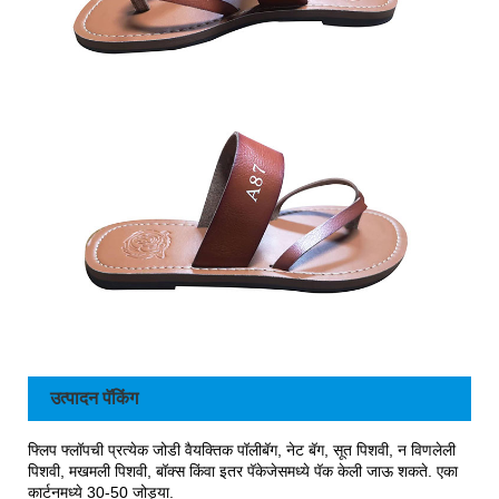
उत्पादन पॅकिंग
फ्लिप फ्लॉपची प्रत्येक जोडी वैयक्तिक पॉलीबॅग, नेट बॅग, सूत पिशवी, न विणलेली
पिशवी, मखमली पिशवी, बॉक्स किंवा इतर पॅकेजेसमध्ये पॅक केली जाऊ शकते. एका
कार्टनमध्ये 30-50 जोड्या.