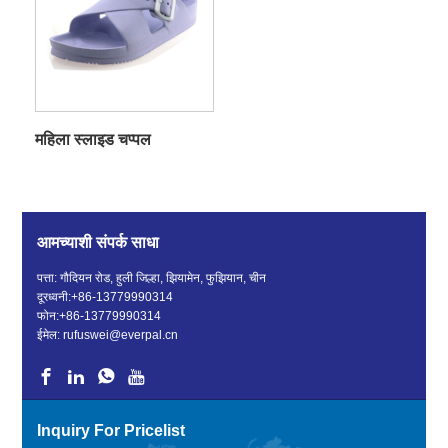
महिला स्लाइड चप्पल
आमच्याशी संपर्क साधा
पत्ता: गौदियन रोड, हुली जिल्हा, झियामेन, फुझियान, चीन
दूरध्वनी:
+86-13779990314
फोन:
+86-13779990314
ईमेल:
rufuswei@everpal.cn
Inquiry For Pricelist