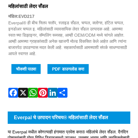
Fac
X
Wha
Pint
Link
Sha
महिलांसाठी लेदर सँडल
मॉडेल:EVD217
Everpal® ही बीच फ्लिप फ्लॉप, स्लाइड सँडल, चप्पल, क्लोग्स, हॉटेल चप्पल,
इनडोअर चप्पल इ. महिलांसाठी व्यावसायिक लेदर सँडल उत्पादक आहे. आमच्या
स्वतःच्या डिझाइनर, सॅम्पलिंग रूमसह, आम्ही OEM/ODM मध्ये चांगले आहोत.
आम्ही आमच्या ग्राहकांसाठी अनेक खाजगी मोल्ड विकसित केले आहेत आणि त्यांना
बाजारपेठ उघडण्यास मदत केली आहे. सहकार्यासाठी आमच्याशी संपर्क साधण्यासाठी
आपले स्वागत आहे.
चौकशी पाठवा
PDF डाउनलोड करा
Everpal चे उत्पादन परिचय® महिलांसाठी लेदर सँडल
या Everpal मधील कोणत्याही हंगामात प्रवेश करा® महिलांचे लेदर सँडल. दैनंदिन
पोशाखांसाठी योग्य विविध डिझाइनमध्ये उपलब्ध. उत्कृष्ट आराम आणि लवचिकतेसाठी