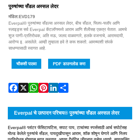
Fac
X
Wha
Pint
Link
Sha
पुरुषांच्या सँडल अस्सल लेदर
मॉडेल:EVD179
Everpal® पुरुषांच्या सँडल्स अस्सल लेदर, बीच सँडल, फ्लिप-फ्लॉप आणि
स्लाइड्स सर्व Everpal कॅटलॉगमध्ये आराम आणि शैलीसह एकत्र येतात. आमचे
शूज पाणी-प्रतिरोधक, अति मऊ, जलद वाळवणारे, हलके वजनाचे, आरामदायी,
आरोग्य इ. असलेले. आम्ही तुम्हाला हवे ते करू शकतो. आमच्याशी संपर्क
साधण्यासाठी स्वागत आहे.
चौकशी पाठवा
PDF डाउनलोड करा
Everpal चे उत्पादन परिचय® पुरुषांच्या सँडल अस्सल लेदर
Everpal® प्लांटर फॅसिटायटिस, सपाट पाय, टाचांच्या स्पर्ससाठी आर्च सपोर्टसह
मोल्ड केलेले पुरुषांचे सँडल, पायदुखीपासून आराम, शॉक शोषून घेणारे आणि स्लिप
प्रतिरोधक होण्यास मदत करतात. आपण दैनंदिन जीवनात तसेच धावणे, सायकलिंग,