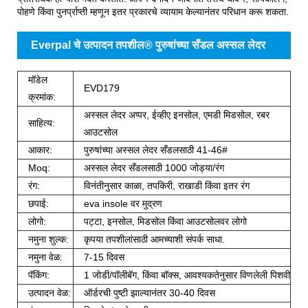
पोहणे किंवा पुनर्प्राप्ती म्हणून इतर प्रकारचे व्यायाम केल्यानंतर परिधान करू शकता.
Everpal चे उत्पादन तपशील® पुरुषांच्या सँडल अस्सल लेदर
मॉडेल
EVD179
क्रमांक:
अस्सल लेदर अप्पर, ईव्हीए इनसोल, एमडी मिडसोल, रबर
साहित्य:
आउटसोल
आकार:
पुरुषांच्या अस्सल लेदर सँडलसाठी 41-46#
Moq:
अस्सल लेदर सँडलसाठी 1000 जोड्या/रंग
रंग:
विनंतीनुसार काळा, तपकिरी, राखाडी किंवा इतर रंग
छपाई:
eva insole वर मुद्रण
लोगो:
पट्टा, इनसोल, मिडसोल किंवा आउटसोलवर लोगो
नमुना शुल्क:
कृपया तपशीलांसाठी आमच्याशी संपर्क साधा.
नमुना वेळ:
7-15 दिवस
पॅकिंग:
1 जोडी/पॉलीबॅग, किंवा बॉक्स, आवश्यकतेनुसार विणलेली पिशवी
उत्पादन वेळ:
ऑर्डरची पुष्टी झाल्यानंतर 30-40 दिवस