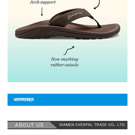
आमच्याबद्दल