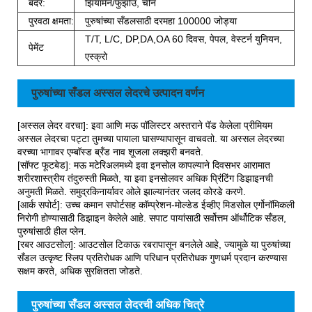
बंदर:
झियामेन/फुझोउ, चीन
पुरवठा क्षमता:
पुरुषांच्या सँडलसाठी दरमहा 100000 जोड्या
T/T, L/C, DP,DA,OA 60 दिवस, पेपल, वेस्टर्न युनियन,
पेमेंट
एस्क्रो
पुरुषांच्या सँडल अस्सल लेदरचे उत्पादन वर्णन
[अस्सल लेदर वरचा]: इवा आणि मऊ पॉलिस्टर अस्तराने पॅड केलेला प्रीमियम
अस्सल लेदरचा पट्टा तुमच्या पायाला घासण्यापासून वाचवतो. या अस्सल लेदरच्या
वरच्या भागावर एम्बॉस्ड ब्रँड नाव शूजला लक्झरी बनवते.
[सॉफ्ट फूटबेड]: मऊ मटेरिअलमध्ये इवा इनसोल कापल्याने दिवसभर आरामात
शरीरशास्त्रीय तंदुरुस्ती मिळते, या इवा इनसोलवर अधिक प्रिंटिंग डिझाइनची
अनुमती मिळते. समुद्रकिनार्यावर ओले झाल्यानंतर जलद कोरडे करणे.
[आर्क सपोर्ट]: उच्च कमान सपोर्टसह कॉम्प्रेशन-मोल्डेड ईव्हीए मिडसोल एर्गोनॉमिकली
निरोगी होण्यासाठी डिझाइन केलेले आहे. सपाट पायांसाठी सर्वोत्तम ऑर्थोटिक सँडल,
पुरुषांसाठी हील प्लेन.
[रबर आउटसोल]: आउटसोल टिकाऊ रबरापासून बनलेले आहे, ज्यामुळे या पुरुषांच्या
सँडल उत्कृष्ट स्लिप प्रतिरोधक आणि परिधान प्रतिरोधक गुणधर्म प्रदान करण्यास
सक्षम करते, अधिक सुरक्षितता जोडते.
पुरुषांच्या सँडल अस्सल लेदरची अधिक चित्रे