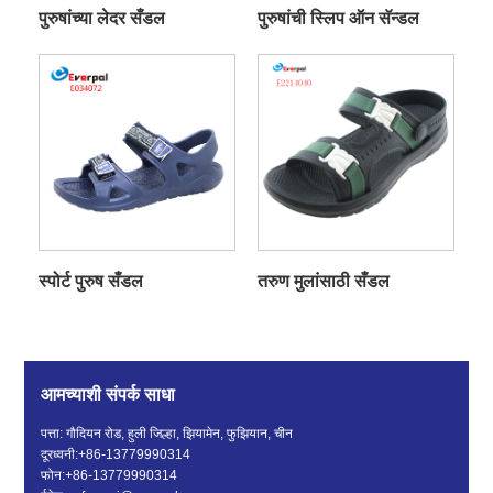
पुरुषांच्या लेदर सँडल
पुरुषांची स्लिप ऑन सॅन्डल
स्पोर्ट पुरुष सँडल
तरुण मुलांसाठी सँडल
आमच्याशी संपर्क साधा
पत्ता: गौदियन रोड, हुली जिल्हा, झियामेन, फुझियान, चीन
दूरध्वनी:
+86-13779990314
फोन:
+86-13779990314