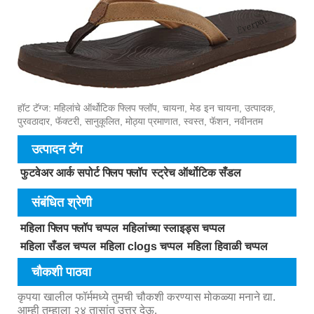
हॉट टॅग्ज: महिलांचे ऑर्थोटिक फ्लिप फ्लॉप, चायना, मेड इन चायना, उत्पादक,
पुरवठादार, फॅक्टरी, सानुकूलित, मोठ्या प्रमाणात, स्वस्त, फॅशन, नवीनतम
उत्पादन टॅग
फुटवेअर आर्क सपोर्ट फ्लिप फ्लॉप
स्ट्रेच ऑर्थोटिक सँडल
संबंधित श्रेणी
महिला फ्लिप फ्लॉप चप्पल
महिलांच्या स्लाइड्स चप्पल
महिला सँडल चप्पल
महिला clogs चप्पल
महिला हिवाळी चप्पल
चौकशी पाठवा
कृपया खालील फॉर्ममध्ये तुमची चौकशी करण्यास मोकळ्या मनाने द्या.
आम्ही तुम्हाला २४ तासांत उत्तर देऊ.