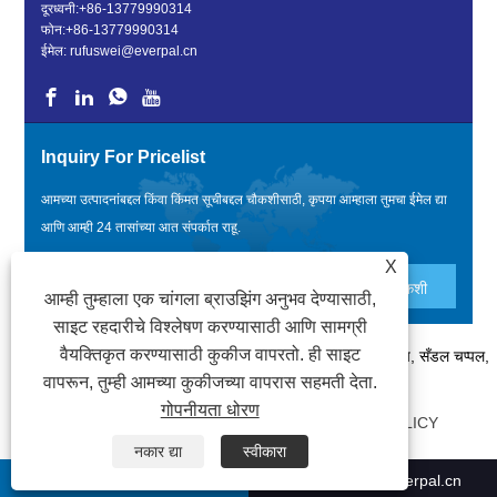
दूरध्वनी:
+86-13779990314
फोन:
+86-13779990314
ईमेल:
rufuswei@everpal.cn
Inquiry For Pricelist
आमच्या उत्पादनांबद्दल किंवा किंमत सूचीबद्दल चौकशीसाठी, कृपया आम्हाला तुमचा ईमेल द्या
आणि आम्ही 24 तासांच्या आत संपर्कात राहू.
X
आम्ही तुम्हाला एक चांगला ब्राउझिंग अनुभव देण्यासाठी,
साइट रहदारीचे विश्लेषण करण्यासाठी आणि सामग्री
वैयक्तिकृत करण्यासाठी कुकीज वापरतो. ही साइट
कॉपीराइट © 2022 झियामेन एव्हरपल ट्रेड कंपनी, लिमिटेड - फ्लिप फ्लॉप, सँडल चप्पल,
वापरून, तुम्ही आमच्या कुकीजच्या वापरास सहमती देता.
स्लाइड्स चप्पल - सर्व हक्क राखीव आहेत.
गोपनीयता धोरण
दुवे
|
SITEMAP
|
RSS
|
XML
|
PRIVACY POLICY
नकार द्या
स्वीकारा
+86-13779990314
rufuswei@everpal.cn