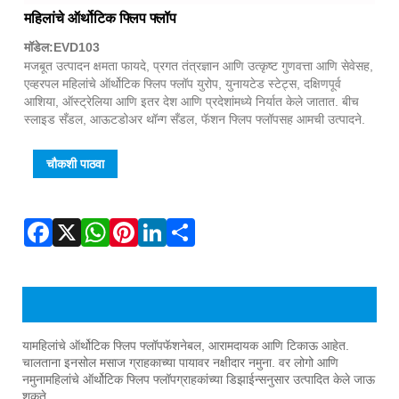
Fac
X
Wha
Pint
Link
Sha
महिलांचे ऑर्थोटिक फ्लिप फ्लॉप
मॉडेल:EVD103
मजबूत उत्पादन क्षमता फायदे, प्रगत तंत्रज्ञान आणि उत्कृष्ट गुणवत्ता आणि सेवेसह,
एव्हरपल महिलांचे ऑर्थोटिक फ्लिप फ्लॉप युरोप, युनायटेड स्टेट्स, दक्षिणपूर्व
आशिया, ऑस्ट्रेलिया आणि इतर देश आणि प्रदेशांमध्ये निर्यात केले जातात. बीच
स्लाइड सँडल, आऊटडोअर थॉन्ग सँडल, फॅशन फ्लिप फ्लॉपसह आमची उत्पादने.
चौकशी पाठवा
महिलांच्या ऑर्थोटिक फ्लिप फ्लॉप्सचे उत्पादन परिचय
या
महिलांचे ऑर्थोटिक फ्लिप फ्लॉप
फॅशनेबल, आरामदायक आणि टिकाऊ आहेत.
चालताना इनसोल मसाज ग्राहकाच्या पायावर नक्षीदार नमुना. वर लोगो आणि
नमुना
महिलांचे ऑर्थोटिक फ्लिप फ्लॉप
ग्राहकांच्या डिझाईन्सनुसार उत्पादित केले जाऊ
शकते.