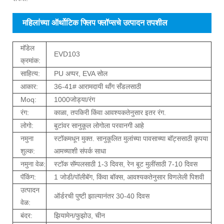
महिलांच्या ऑर्थोटिक फ्लिप फ्लॉप्सचे उत्पादन तपशील
मॉडेल
EVD103
क्रमांक:
साहित्य:
PU अप्पर, EVA सोल
आकार:
36-41# आरामदायी थाँग सँडलसाठी
Moq:
1000जोड्या/रंग
रंग:
काळा, तपकिरी किंवा आवश्यकतेनुसार इतर रंग.
लोगो:
बुटांवर सानुकूल लोगोला परवानगी आहे
नमुना
स्टॉकमधून मुक्त. सानुकूलित मुलांच्या पावसाच्या बॉट्ससाठी कृपया
शुल्क:
आमच्याशी संपर्क साधा
नमुना वेळ:
स्टॉक सॅम्पलसाठी 1-3 दिवस, रेन बूट मुलींसाठी 7-10 दिवस
पॅकिंग:
1 जोडी/पॉलीबॅग, किंवा बॉक्स, आवश्यकतेनुसार विणलेली पिशवी
उत्पादन
ऑर्डरची पुष्टी झाल्यानंतर 30-40 दिवस
वेळ:
बंदर:
झियामेन/फुझोउ, चीन