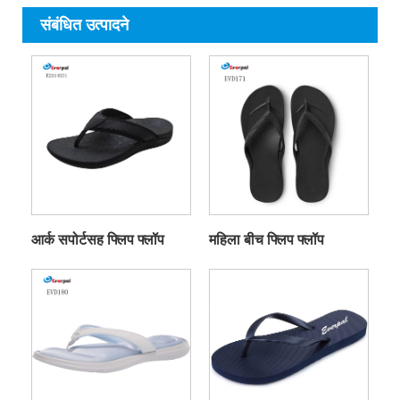
संबंधित उत्पादने
आर्क सपोर्टसह फ्लिप फ्लॉप
महिला बीच फ्लिप फ्लॉप