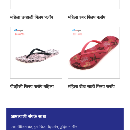
महिला उन्हाळी फ्लिप फ्लॉप
महिला रबर फ्लिप फ्लॉप
पीव्हीसी फ्लिप फ्लॉप महिला
महिला बीच साठी फ्लिप फ्लॉप
आमच्याशी संपर्क साधा
पत्ता: गौदियन रोड, हुली जिल्हा, झियामेन, फुझियान, चीन