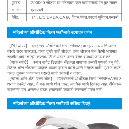
पुरवठा
200000 जोड्या दर महिन्याला रबर क्लोग्ससाठी रेन बुट लहान
क्षमता:
मुलासाठी
पेमेंट:
T/T, L/C,DP,DA,OA 60 दिवस,पेपल,वेस्टर्न युनियन,एस्क्रो
महिलांच्या ऑर्थोटिक फ्लिप फ्लॉप्सचे उत्पादन वर्णन
【PU अप्पर】: द
महिलांचे ऑर्थोटिक फ्लिप फ्लॉप
पट्ट्या सुपर मऊ आणि जलद
कोरडे लेदर वापरतात. जेव्हा तुम्ही पाणी सोडता, तेव्हा लोकांचे पाय नेहमी आरामात
राहतील याची खात्री करण्यासाठी ते अत्यंत जलद वेळेत वाळवले जाऊ शकते.
【आर्क सपोर्ट】: कमान सपोर्ट डिझाईन सँडलला पायाच्या तळाशी पूर्णपणे बसू देते,
लेडीज थॉन्ग सँडलला उत्कृष्ट आधार प्रदान करते आणि उत्कृष्ट कर्षण प्रदान करते,
चप्पल तुमच्या पायावरून घसरते याची काळजी न करता.
【सॉफ्ट आणि अँटी-स्लिप सोल】: सोल
महिलांचे ऑर्थोटिक फ्लिप फ्लॉप
EVA च्या 3
थरांनी बनलेले आहे.. ते मऊ आणि थोडे जाड, लवचिक आणि टिकाऊ आहे. दीर्घकाळ
चालताना पाय अस्वस्थ वाटत असल्याची काळजी करण्याची गरज नाही.
महिलांच्या ऑर्थोटिक फ्लिप फ्लॉपची अधिक चित्रे