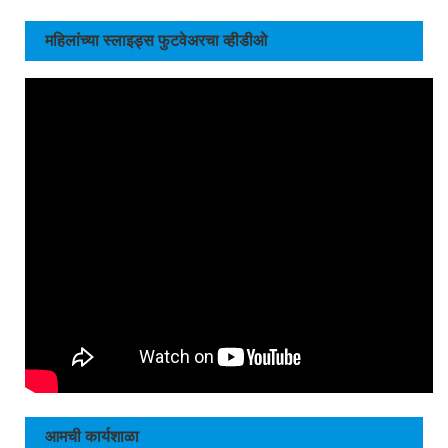
महिलांच्या स्लाइड्स फुटवेअरचा व्हीडीओ
आमची कार्यशाळा