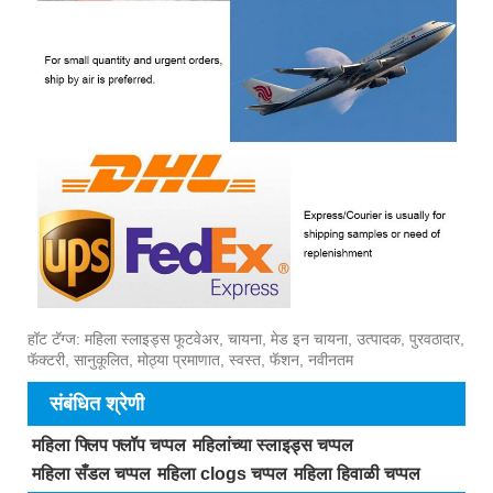
हॉट टॅग्ज: महिला स्लाइड्स फूटवेअर, चायना, मेड इन चायना, उत्पादक, पुरवठादार,
फॅक्टरी, सानुकूलित, मोठ्या प्रमाणात, स्वस्त, फॅशन, नवीनतम
संबंधित श्रेणी
महिला फ्लिप फ्लॉप चप्पल
महिलांच्या स्लाइड्स चप्पल
महिला सँडल चप्पल
महिला clogs चप्पल
महिला हिवाळी चप्पल