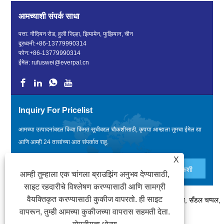
आमच्याशी संपर्क साधा
पत्ता: गौदियन रोड, हुली जिल्हा, झियामेन, फुझियान, चीन
दूरध्वनी:
+86-13779990314
फोन:
+86-13779990314
ईमेल:
rufuswei@everpal.cn
Inquiry For Pricelist
आमच्या उत्पादनांबद्दल किंवा किंमत सूचीबद्दल चौकशीसाठी, कृपया आम्हाला तुमचा ईमेल द्या
आणि आम्ही 24 तासांच्या आत संपर्कात राहू.
X
आम्ही तुम्हाला एक चांगला ब्राउझिंग अनुभव देण्यासाठी,
साइट रहदारीचे विश्लेषण करण्यासाठी आणि सामग्री
वैयक्तिकृत करण्यासाठी कुकीज वापरतो. ही साइट
कॉपीराइट © 2022 झियामेन एव्हरपल ट्रेड कंपनी, लिमिटेड - फ्लिप फ्लॉप, सँडल चप्पल,
वापरून, तुम्ही आमच्या कुकीजच्या वापरास सहमती देता.
स्लाइड्स चप्पल - सर्व हक्क राखीव आहेत.