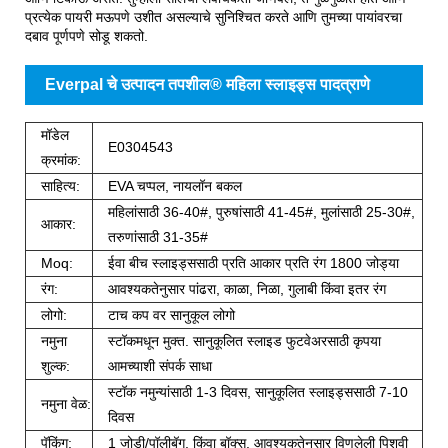
प्रत्येक पायरी मऊपणे उशीत असल्याचे सुनिश्चित करते आणि तुमच्या पायांवरचा
दबाव पूर्णपणे सोडू शकतो.
Everpal चे उत्पादन तपशील® महिला स्लाइड्स पादत्राणे
मॉडेल
E0304543
क्रमांक:
साहित्य:
EVA चप्पल, नायलॉन बकल
महिलांसाठी 36-40#, पुरुषांसाठी 41-45#, मुलांसाठी 25-30#,
आकार:
तरुणांसाठी 31-35#
Moq:
ईवा बीच स्लाइड्ससाठी प्रति आकार प्रति रंग 1800 जोड्या
रंग:
आवश्यकतेनुसार पांढरा, काळा, निळा, गुलाबी किंवा इतर रंग
लोगो:
टाच कप वर सानुकूल लोगो
नमुना
स्टॉकमधून मुक्त. सानुकूलित स्लाइड फुटवेअरसाठी कृपया
शुल्क:
आमच्याशी संपर्क साधा
स्टॉक नमुन्यांसाठी 1-3 दिवस, सानुकूलित स्लाइड्ससाठी 7-10
नमुना वेळ:
दिवस
पॅकिंग:
1 जोडी/पॉलीबॅग, किंवा बॉक्स, आवश्यकतेनुसार विणलेली पिशवी