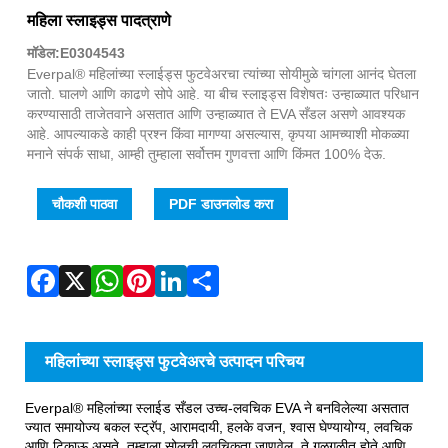
Fac
X
Wha
Pint
Link
Sha
महिला स्लाइड्स पादत्राणे
मॉडेल:E0304543
Everpal® महिलांच्या स्लाईड्स फुटवेअरचा त्यांच्या सोयीमुळे चांगला आनंद घेतला
जातो. घालणे आणि काढणे सोपे आहे. या बीच स्लाइड्स विशेषतः उन्हाळ्यात परिधान
करण्यासाठी ताजेतवाने असतात आणि उन्हाळ्यात ते EVA सँडल असणे आवश्यक
आहे. आपल्याकडे काही प्रश्न किंवा मागण्या असल्यास, कृपया आमच्याशी मोकळ्या
मनाने संपर्क साधा, आम्ही तुम्हाला सर्वोत्तम गुणवत्ता आणि किंमत 100% देऊ.
चौकशी पाठवा
PDF डाउनलोड करा
महिलांच्या स्लाइड्स फुटवेअरचे उत्पादन परिचय
Everpal® महिलांच्या स्लाईड सँडल उच्च-लवचिक EVA ने बनविलेल्या असतात
ज्यात समायोज्य बकल स्ट्रॅप, आरामदायी, हलके वजन, श्वास घेण्यायोग्य, लवचिक
आणि टिकाऊ असते. तुम्हाला सोलची लवचिकता जाणवेल, ते गुळगुळीत होते आणि