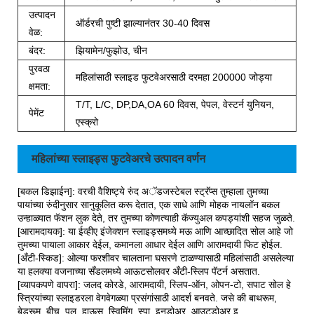
उत्पादन
ऑर्डरची पुष्टी झाल्यानंतर 30-40 दिवस
वेळ:
बंदर:
झियामेन/फुझोउ, चीन
पुरवठा
महिलांसाठी स्लाइड फुटवेअरसाठी दरमहा 200000 जोड्या
क्षमता:
T/T, L/C, DP,DA,OA 60 दिवस, पेपल, वेस्टर्न युनियन,
पेमेंट
एस्क्रो
महिलांच्या स्लाइड्स फुटवेअरचे उत्पादन वर्णन
[बकल डिझाईन]: वरची वैशिष्ट्ये रुंद अॅडजस्टेबल स्ट्रॅप्स तुम्हाला तुमच्या
पायांच्या रुंदीनुसार सानुकूलित करू देतात, एक साधे आणि मोहक नायलॉन बकल
उन्हाळ्यात फॅशन लुक देते, तर तुमच्या कोणत्याही कॅज्युअल कपड्यांशी सहज जुळते.
[आरामदायक]: या ईव्हीए इंजेक्शन स्लाइड्समध्ये मऊ आणि आच्छादित सोल आहे जो
तुमच्या पायाला आकार देईल, कमानला आधार देईल आणि आरामदायी फिट होईल.
[अँटी-स्किड]: ओल्या फरशीवर चालताना घसरणे टाळण्यासाठी महिलांसाठी असलेल्या
या हलक्या वजनाच्या सँडलमध्ये आऊटसोलवर अँटी-स्लिप पॅटर्न असतात.
[व्यापकपणे वापरा]: जलद कोरडे, आरामदायी, स्लिप-ऑन, ओपन-टो, सपाट सोल हे
स्त्रियांच्या स्लाइडरला वेगवेगळ्या प्रसंगांसाठी आदर्श बनवते. जसे की बाथरूम,
बेडरूम, बीच, पूल, हाऊस, स्विमिंग, स्पा, इनडोअर, आउटडोअर इ.