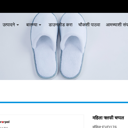
उत्पादने
बातम्या
डाउनलोड करा
चौकशी पाठवा
आमच्याशी संप
महिला फ्लफी चप्पल
मॉडेल:EVD176