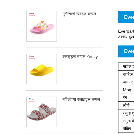
मुलींसाठी स्लाइड चप्पल
Everp
Everpal® 
टक्कर दुख
Ever
स्लाइड्स चप्पल Yeezy
मॉडेल क
साहित्य
आकार:
Moq:
रंग:
महिलांच्या स्लाइड्स चप्पल
लोगो:
नमुना श
नमुना व
पॅकिंग: