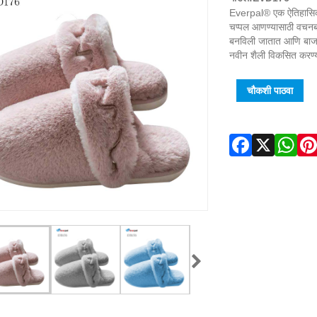
Everpal® एक ऐतिहासिक प
चप्पल आणण्यासाठी वचनबद्
बनविली जातात आणि बाजारप
नवीन शैली विकसित करण
चौकशी पाठवा