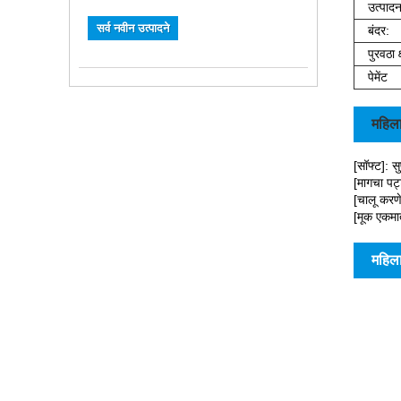
उत्पादन
सर्व नवीन उत्पादने
बंदर:
पुरवठा क
पेमेंट
महिला
[सॉफ्ट]: स
[मागचा पट्
[चालू करणे
[मूक एकमा
महिला