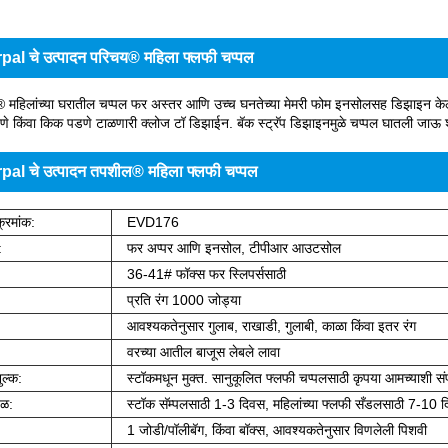
al चे उत्पादन परिचय® महिला फ्लफी चप्पल
महिलांच्या घरातील चप्पल फर अस्तर आणि उच्च घनतेच्या मेमरी फोम इनसोलसह डिझाइन केलेली
णे किंवा किक पडणे टाळणारी क्लोज टॉ डिझाईन. बॅक स्ट्रॅप डिझाइनमुळे चप्पल घातली जा
pal चे उत्पादन तपशील® महिला फ्लफी चप्पल
्रमांक:
EVD176
:
फर अप्पर आणि इनसोल, टीपीआर आउटसोल
36-41# फॉक्स फर स्लिपर्ससाठी
प्रति रंग 1000 जोड्या
आवश्यकतेनुसार गुलाब, राखाडी, गुलाबी, काळा किंवा इतर रंग
वरच्या आतील बाजूस लेबले लावा
ुल्क:
स्टॉकमधून मुक्त. सानुकूलित फ्लफी चप्पलसाठी कृपया आमच्याशी संप
ेळ:
स्टॉक सॅम्पलसाठी 1-3 दिवस, महिलांच्या फ्लफी सँडलसाठी 7-10 
1 जोडी/पॉलीबॅग, किंवा बॉक्स, आवश्यकतेनुसार विणलेली पिशवी