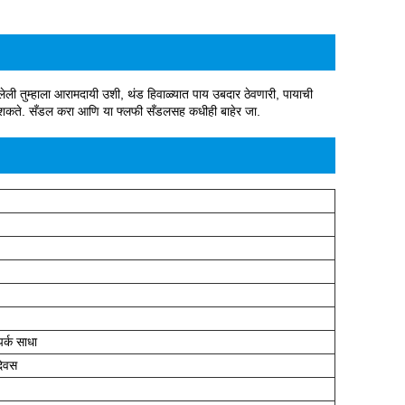
 तुम्हाला आरामदायी उशी, थंड हिवाळ्यात पाय उबदार ठेवणारी, पायाची
ऊ शकते. सँडल करा आणि या फ्लफी सँडलसह कधीही बाहेर जा.
र्क साधा
दिवस