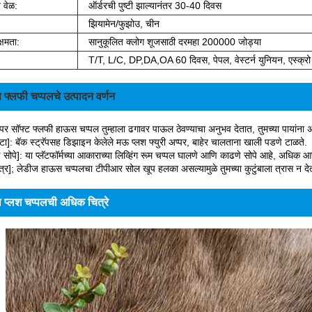
 वेळ:
ऑर्डरची पुष्टी झाल्यानंतर 30-40 दिवस
झियामेन/फुझोउ, चीन
्षमता:
सानुकूलित क्लोग शूजसाठी दरमहा 200000 जोड्या
T/T, L/C, DP,DA,OA 60 दिवस, पेपल, वेस्टर्न युनियन, एस्क्रो
 फ्लफी चप्पलचे उत्पादन वर्णन
ुपर सॉफ्ट फ्लफी हाऊस चप्पल तुम्हाला ढगावर पाऊल ठेवण्याचा अनुभव देतात, तुमच्या पायांना
टा]: बॅक स्ट्रॅपसह डिझाइन केलेले मऊ प्लश फ्युरी अप्पर, बाहेर चालताना खाली पडणे टाळते.
 सोपे]: या प्लॅटफॉर्मच्या आकाराच्या लिव्हिंग रूम चप्पल घालणे आणि काढणे सोपे आहे, अधिक
त्र]; लेडीज हाऊस चप्पलचा टीपीआर सोल खूप हलका असल्यामुळे तुमच्या कुटुंबाला त्रास न दे
 प्लश चप्पलची अधिक चित्रे