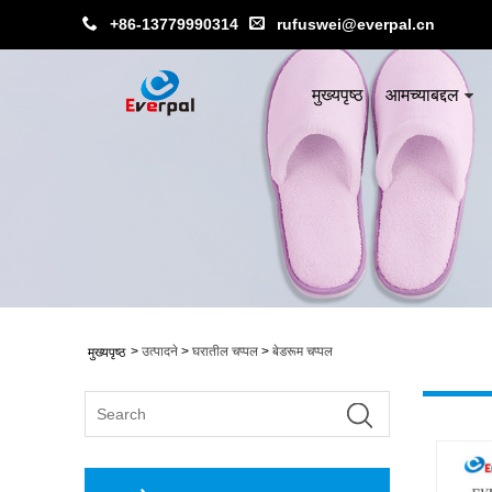
+86-13779990314
rufuswei@everpal.cn
मुख्यपृष्ठ
आमच्याबद्दल
>
उत्पादने
>
घरातील चप्पल
>
बेडरूम चप्पल
मुख्यपृष्ठ