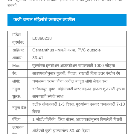
शकतो.
फजी चप्पल महिलांचे उत्पादन तपशील
मॉडेल
E0360218
क्रमांक:
साहित्य:
Osmanthus मखमली वरचा, PVC outsole
आकार:
36-41
Moq:
पुरुषांच्या इनडोअर आउटडोअर चप्पलसाठी 1000 जोड्या
रंग:
आवश्यकतेनुसार गुलाबी, पिवळा, राखाडी किंवा इतर पॅन्टोन रंग
लोगो:
चप्पलच्या वरच्या किंवा आतील बाजूस लोगो लेबल करा
नमुना
स्टॉकमधून मुक्त. महिलांसाठी कस्टमाइज्ड हाऊस शूजसाठी कृपया
शुल्क:
आमच्याशी संपर्क साधा
स्टॉक सॅम्पलसाठी 1-3 दिवस, पुरुषांच्या उबदार चप्पलसाठी 7-10
नमुना वेळ:
दिवस
पॅकिंग:
1 जोडी/पॉलीबॅग, किंवा बॉक्स, आवश्यकतेनुसार विणलेली पिशवी
उत्पादन
ऑर्डरची पुष्टी झाल्यानंतर 30-40 दिवस