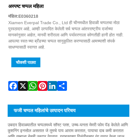
Fac
X
Wha
Pint
Link
Sha
अस्पष्ट चप्पल महिला
मॉडेल:E0360218
Xiamen Everpal Trade Co., Ltd ही चीनमधील हिवाळी चप्पलचा मोठा
पुरवठादार आहे, आम्ही उत्पादित केलेली सर्व चप्पल आंतरराष्ट्रीय दर्जाच्या
मानकांनुसार आहेत, मानवी शरीराला आणि पर्यावरणाला कोणतीही हानी होत नाही.
आपल्या स्वतःच्या ब्रँडच्या चप्पल सानुकूलित करण्यासाठी आमच्याशी संपर्क
साधण्यासाठी स्वागत आहे.
चौकशी पाठवा
फजी चप्पल महिलांचे उत्पादन परिचय
उबदार हिवाळ्यातील चप्पलमध्ये सॉफ्ट प्लश, उच्च-घनता मेमरी फोम पॅड केलेले आणि
कुशनिंग इनसोल असतात जे तुमचे पाय आराम करतात, पायाचा दाब कमी करतात
आणि तुम्हाला नेहमी उबदार ठेवतात. ग्राहकाच्या विनंतीनुसार रंग तयार केला जाऊ