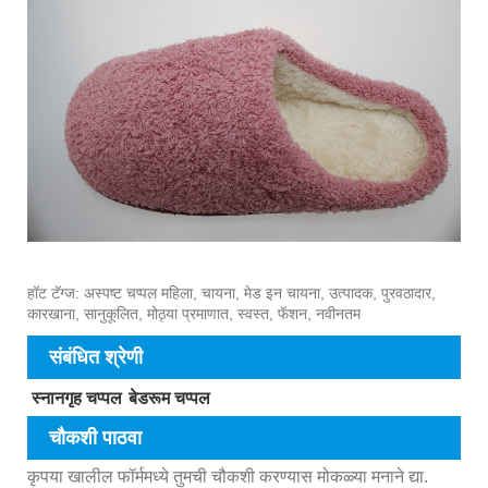
हॉट टॅग्ज: अस्पष्ट चप्पल महिला, चायना, मेड इन चायना, उत्पादक, पुरवठादार,
कारखाना, सानुकूलित, मोठ्या प्रमाणात, स्वस्त, फॅशन, नवीनतम
संबंधित श्रेणी
स्नानगृह चप्पल
बेडरूम चप्पल
चौकशी पाठवा
कृपया खालील फॉर्ममध्ये तुमची चौकशी करण्यास मोकळ्या मनाने द्या.