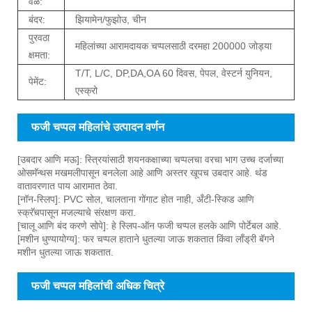
वेळ:
बंदर:
झियामेन/फुझोउ, चीन
पुरवठा
महिलांच्या आरामदायक चप्पलसाठी दरमहा 200000 जोड्या
क्षमता:
T/T, L/C, DP,DA,OA 60 दिवस, पेपल, वेस्टर्न युनियन,
पेमेंट:
एस्क्रो
फजी चप्पल महिलांचे उत्पादन वर्णन
[उबदार आणि मऊ]: स्त्रियांसाठी शयनकक्षाच्या चप्पलचा वरचा भाग उच्च दर्जाच्या
ओसमॅन्थस मखमलीपासून बनलेला आहे आणि अस्तर खूपच उबदार आहे. थंड
वातावरणात पाय आरामात ठेवा.
[नॉन-स्लिप]: PVC सोल, चालताना गोंगाट होत नाही, अँटी-स्किड आणि
स्क्रॅचपासून मजल्याचे संरक्षण करा.
[चालू आणि बंद करणे सोपे]: हे स्लिप-ऑन फजी चप्पल हलके आणि पोर्टेबल आहे.
[मशीन धुण्यायोग्य]: फर चप्पल हाताने धुतल्या जाऊ शकतात किंवा लाँड्री बॅगने
मशीन धुतल्या जाऊ शकतात.
फजी चप्पल महिलांची अधिक चित्रे