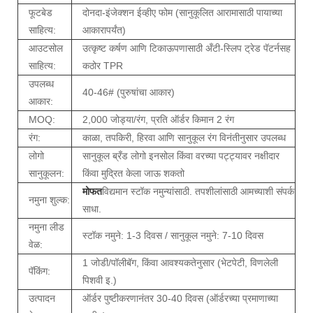
फूटबेड
दोनदा-इंजेक्शन ईव्हीए फोम (सानुकूलित आरामासाठी पायाच्या
साहित्य:
आकारापर्यंत)
आउटसोल
उत्कृष्ट कर्षण आणि टिकाऊपणासाठी अँटी-स्लिप ट्रेड पॅटर्नसह
साहित्य:
कठोर TPR
उपलब्ध
40-46# (पुरुषांचा आकार)
आकार:
MOQ:
2,000 जोड्या/रंग, प्रति ऑर्डर किमान 2 रंग
रंग:
काळा, तपकिरी, हिरवा आणि सानुकूल रंग विनंतीनुसार उपलब्ध
लोगो
सानुकूल ब्रँड लोगो इनसोल किंवा वरच्या पट्ट्यावर नक्षीदार
सानुकूलन:
किंवा मुद्रित केला जाऊ शकतो
मोफत
विद्यमान स्टॉक नमुन्यांसाठी. तपशीलांसाठी आमच्याशी संपर्क
नमुना शुल्क:
साधा.
नमुना लीड
स्टॉक नमुने: 1-3 दिवस / सानुकूल नमुने: 7-10 दिवस
वेळ:
1 जोडी/पॉलीबॅग, किंवा आवश्यकतेनुसार (भेटपेटी, विणलेली
पॅकिंग:
पिशवी इ.)
उत्पादन
ऑर्डर पुष्टीकरणानंतर 30-40 दिवस (ऑर्डरच्या प्रमाणाच्या