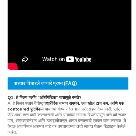
वारंवार विचारले जाणारे प्रश्न (FAQ)
Q1: हे फ्लिप फ्लॉप "ऑर्थोपेडिक" कशामुळे बनते?
A: हे फ्लिप फ्लॉप वैशिष्ट्य
शारीरिक कमान समर्थन, एक खोल टाच कप, आणि एक
contoured फूटबेड
जे पायांच्या योग्य संरेखनाला प्रोत्साहन देण्यासाठी, प्लांटर
फॅसिआचा ताण कमी करण्यासाठी आणि पायाच्या सामान्य स्थितीपासून जसे की सपाट
पाय, ओव्हरप्रोनेशन आणि टाचदुखीपासून आराम देण्यासाठी एकत्र काम करतात. ते
केवळ आकस्मिक आरामच नव्हे तर उपचारात्मक तत्त्वे लक्षात घेऊन डिझाइन केलेले
आहेत.