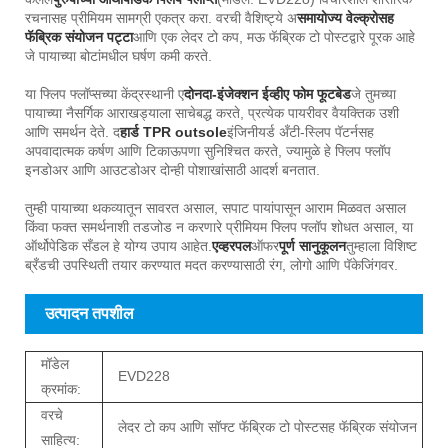
रचनासह प्रीमियम सामग्री एकत्र करा. वरची वैशिष्ट्ये अ
समायोज्य वेल्क्रोसह
फॅब्रिक संयोजन पट्टा
आणि एक लेदर टो कप, मऊ फॅब्रिक टो पोस्टद्वारे पूरक आहे
जे पायाच्या बोटांमधील घर्षण कमी करते.
या फ्लिप फ्लॉप्सच्या केंद्रस्थानी ए
दोनदा-इंजेक्शन ईव्हीए फोम फूटबेड
जे तुमच्या
पायाच्या नैसर्गिक आराखड्याला साचेबद्ध करते, प्रत्येक पायरीवर वैयक्तिक उशी
आणि समर्थन देते. द
हार्ड TPR outsole
इंजिनीयर्ड अँटी-स्लिप पॅटर्नसह
अपवादात्मक कर्षण आणि टिकाऊपणा सुनिश्चित करते, ज्यामुळे हे फ्लिप फ्लॉप
इनडोअर आणि आउटडोअर दोन्ही पोशाखांसाठी आदर्श बनतात.
तुम्ही पायाच्या थकव्यातून सावरत असाल, सपाट पायांपासून आराम मिळवत असाल
किंवा फक्त समर्थनाशी तडजोड न करणारे प्रीमियम फ्लिप फ्लॉप शोधत असाल, या
ऑर्थोपेडिक सँडल हे योग्य उपाय आहेत.
एव्हरपल
ऑफर
पूर्ण सानुकूलन
तुम्हाला विशिष्ट
ब्रँडची उपस्थिती तयार करण्यात मदत करण्यासाठी रंग, लोगो आणि पॅकेजिंगवर.
उत्पादन तपशील
मॉडेल
EVD228
क्रमांक:
वरचे
लेदर टो कप आणि सॉफ्ट फॅब्रिक टो पोस्टसह फॅब्रिक संयोजन
साहित्य: