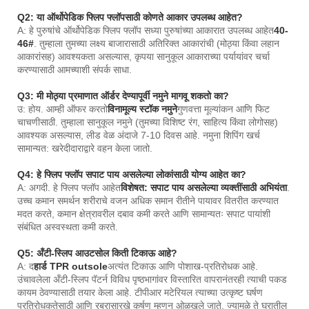
Q2: या ऑर्थोपेडिक फ्लिप फ्लॉपसाठी कोणते आकार उपलब्ध आहेत?
A: हे पुरुषांचे ऑर्थोपेडिक फ्लिप फ्लॉप सध्या पुरुषांच्या आकारात उपलब्ध आहेत
40-
46#
. तुम्हाला तुमच्या लक्ष्य बाजारासाठी अतिरिक्त आकारांची (मोठ्या किंवा लहान
आकारांसह) आवश्यकता असल्यास, कृपया सानुकूल आकाराच्या पर्यायांवर चर्चा
करण्यासाठी आमच्याशी संपर्क साधा.
Q3: मी मोठ्या प्रमाणात ऑर्डर देण्यापूर्वी नमुने मागवू शकतो का?
उ: होय. आम्ही ऑफर करतो
विनामूल्य स्टॉक नमुने
गुणवत्ता मूल्यांकन आणि फिट
चाचणीसाठी. तुम्हाला सानुकूल नमुने (तुमच्या विशिष्ट रंग, साहित्य किंवा लोगोसह)
आवश्यक असल्यास, लीड वेळ अंदाजे 7-10 दिवस आहे. नमुना शिपिंग खर्च
सामान्यत: खरेदीदाराद्वारे वहन केला जातो.
Q4: हे फ्लिप फ्लॉप सपाट पाय असलेल्या लोकांसाठी योग्य आहेत का?
A: अगदी. हे फ्लिप फ्लॉप आहेत
विशेषत: सपाट पाय असलेल्या व्यक्तींसाठी अभियंता
.
उच्च कमान समर्थन शरीराचे वजन अधिक समान रीतीने पायावर वितरीत करण्यात
मदत करते, कमान क्षेत्रावरील दबाव कमी करते आणि सामान्यतः सपाट पायांशी
संबंधित अस्वस्थता कमी करते.
Q5: अँटी-स्लिप आउटसोल किती टिकाऊ आहे?
A: द
हार्ड TPR outsole
अत्यंत टिकाऊ आणि पोशाख-प्रतिरोधक आहे.
उंचावलेला अँटी-स्लिप पॅटर्न विविध पृष्ठभागांवर विस्तारित वापरानंतरही त्याची पकड
कायम ठेवण्यासाठी तयार केला आहे. टीपीआर मटेरियल त्याच्या उत्कृष्ट घर्षण
प्रतिरोधकतेसाठी आणि रबरासारखे कर्षण म्हणून ओळखले जाते, ज्यामुळे ते घरातील