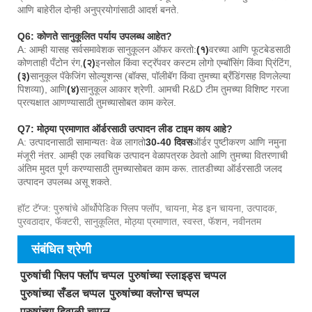
आणि बाहेरील दोन्ही अनुप्रयोगांसाठी आदर्श बनते.
Q6: कोणते सानुकूलित पर्याय उपलब्ध आहेत?
A: आम्ही यासह सर्वसमावेशक सानुकूलन ऑफर करतो:
(१)
वरच्या आणि फूटबेडसाठी
कोणताही पँटोन रंग,
(२)
इनसोल किंवा स्ट्रॅपवर कस्टम लोगो एम्बॉसिंग किंवा प्रिंटिंग,
(३)
सानुकूल पॅकेजिंग सोल्यूशन्स (बॉक्स, पॉलीबॅग किंवा तुमच्या ब्रँडिंगसह विणलेल्या
पिशव्या), आणि
(४)
सानुकूल आकार श्रेणी. आमची R&D टीम तुमच्या विशिष्ट गरजा
प्रत्यक्षात आणण्यासाठी तुमच्यासोबत काम करेल.
Q7: मोठ्या प्रमाणात ऑर्डरसाठी उत्पादन लीड टाइम काय आहे?
A: उत्पादनासाठी सामान्यतः वेळ लागतो
30-40 दिवस
ऑर्डर पुष्टीकरण आणि नमुना
मंजूरी नंतर. आम्ही एक लवचिक उत्पादन वेळापत्रक ठेवतो आणि तुमच्या वितरणाची
अंतिम मुदत पूर्ण करण्यासाठी तुमच्यासोबत काम करू. तातडीच्या ऑर्डरसाठी जलद
उत्पादन उपलब्ध असू शकते.
हॉट टॅग्ज: पुरुषांचे ऑर्थोपेडिक फ्लिप फ्लॉप, चायना, मेड इन चायना, उत्पादक,
पुरवठादार, फॅक्टरी, सानुकूलित, मोठ्या प्रमाणात, स्वस्त, फॅशन, नवीनतम
संबंधित श्रेणी
पुरुषांची फ्लिप फ्लॉप चप्पल
पुरुषांच्या स्लाइड्स चप्पल
पुरुषांच्या सँडल चप्पल
पुरुषांच्या क्लोग्स चप्पल
पुरुषांच्या हिवाळी चप्पल