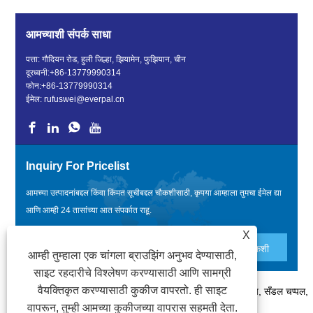
आमच्याशी संपर्क साधा
पत्ता: गौदियन रोड, हुली जिल्हा, झियामेन, फुझियान, चीन
दूरध्वनी:
+86-13779990314
फोन:
+86-13779990314
ईमेल:
rufuswei@everpal.cn
Inquiry For Pricelist
आमच्या उत्पादनांबद्दल किंवा किंमत सूचीबद्दल चौकशीसाठी, कृपया आम्हाला तुमचा ईमेल द्या
आणि आम्ही 24 तासांच्या आत संपर्कात राहू.
X
आम्ही तुम्हाला एक चांगला ब्राउझिंग अनुभव देण्यासाठी,
साइट रहदारीचे विश्लेषण करण्यासाठी आणि सामग्री
वैयक्तिकृत करण्यासाठी कुकीज वापरतो. ही साइट
कॉपीराइट © 2022 झियामेन एव्हरपल ट्रेड कंपनी, लिमिटेड - फ्लिप फ्लॉप, सँडल चप्पल,
वापरून, तुम्ही आमच्या कुकीजच्या वापरास सहमती देता.
स्लाइड्स चप्पल - सर्व हक्क राखीव आहेत.