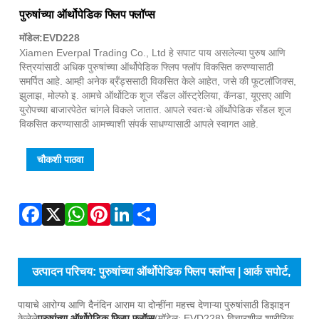
Fac
X
Wha
Pint
Link
Sha
पुरुषांच्या ऑर्थोपेडिक फ्लिप फ्लॉप्स
मॉडेल:EVD228
Xiamen Everpal Trading Co., Ltd हे सपाट पाय असलेल्या पुरुष आणि
स्त्रियांसाठी अधिक पुरुषांच्या ऑर्थोपेडिक फ्लिप फ्लॉप विकसित करण्यासाठी
समर्पित आहे. आम्ही अनेक ब्रँड्ससाठी विकसित केले आहेत, जसे की फूटलॉजिक्स,
झुलाझ, मोल्फो इ. आमचे ऑर्थोटिक शूज सँडल ऑस्ट्रेलिया, कॅनडा, यूएसए आणि
युरोपच्या बाजारपेठेत चांगले विकले जातात. आपले स्वतःचे ऑर्थोपेडिक सँडल शूज
विकसित करण्यासाठी आमच्याशी संपर्क साधण्यासाठी आपले स्वागत आहे.
चौकशी पाठवा
उत्पादन परिचय: पुरुषांच्या ऑर्थोपेडिक फ्लिप फ्लॉप्स | आर्क सपोर्ट,
अँटी-स्लिप आणि दिवसभर आराम
पायाचे आरोग्य आणि दैनंदिन आराम या दोन्हींना महत्त्व देणाऱ्या पुरुषांसाठी डिझाइन
केलेले
पुरुषांच्या ऑर्थोपेडिक फ्लिप फ्लॉप्स
(मॉडेल: EVD228) विचारशील शारीरिक