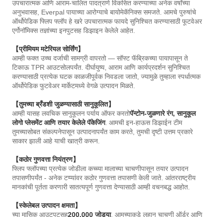
उपचारात्मक आणि आराम-चालित पादत्राणे विकसित करण्याच्या अनेक वर्षांच्या
अनुभवासह, Everpal पायाच्या आरोग्याचे बायोमेकॅनिक्स समजते. आमचे पुरुषांचे
ऑर्थोपेडिक फ्लिप फ्लॉप हे खरे उपचारात्मक फायदे सुनिश्चित करण्यासाठी फूटवेअर
एर्गोनॉमिक्स तज्ञांच्या इनपुटसह डिझाइन केलेले आहेत.
【प्रीमियम मटेरियल सोर्सिंग】
आम्ही फक्त उच्च दर्जाची सामग्री वापरतो — सॉफ्ट फॅब्रिकच्या पायापासून ते
टिकाऊ TPR आउटसोलपर्यंत. दीर्घायुष्य, आराम आणि कार्यप्रदर्शन सुनिश्चित
करण्यासाठी प्रत्येक घटक काळजीपूर्वक निवडला जातो, ज्यामुळे तुम्हाला स्पर्धात्मक
ऑर्थोपेडिक फुटवेअर मार्केटमध्ये वेगळे उत्पादन मिळते.
【तुमच्या ब्रँडशी जुळण्यासाठी सानुकूलित】
आम्ही यासह लवचिक सानुकूलन पर्याय ऑफर करतो
पॅन्टोन-जुळणारे रंग, सानुकूल
लोगो प्लेसमेंट आणि तयार केलेले पॅकेजिंग
. आमची इन-हाऊस डिझाईन टीम
तुमच्यासोबत संकल्पनेपासून उत्पादनापर्यंत काम करते, तुमची दृष्टी उत्तम प्रकारे
साकार झाली आहे याची खात्री करून.
【कठोर गुणवत्ता नियंत्रण】
फ्लिप फ्लॉपच्या प्रत्येक जोडीला कच्च्या मालाच्या चाचणीपासून तयार उत्पादन
तपासणीपर्यंत - अनेक टप्प्यांवर कठोर गुणवत्ता तपासणी केली जाते. आंतरराष्ट्रीय
मानकांची पूर्तता करणारी सातत्यपूर्ण गुणवत्ता देण्यासाठी आम्ही वचनबद्ध आहोत.
【स्केलेबल उत्पादन क्षमता】
च्या मासिक आउटपुटसह
200,000 जोड्या
, आमच्याकडे लहान चाचणी ऑर्डर आणि