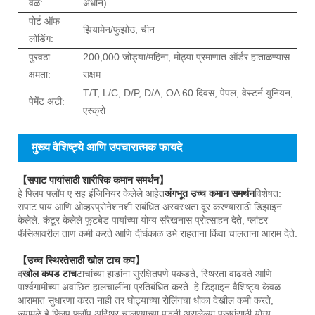
वेळ:
अधीन)
पोर्ट ऑफ
झियामेन/फुझोउ, चीन
लोडिंग:
पुरवठा
200,000 जोड्या/महिना, मोठ्या प्रमाणात ऑर्डर हाताळण्यास
क्षमता:
सक्षम
T/T, L/C, D/P, D/A, OA 60 दिवस, पेपल, वेस्टर्न युनियन,
पेमेंट अटी:
एस्क्रो
मुख्य वैशिष्ट्ये आणि उपचारात्मक फायदे
【सपाट पायांसाठी शारीरिक कमान समर्थन】
हे फ्लिप फ्लॉप ए सह इंजिनियर केलेले आहेत
अंगभूत उच्च कमान समर्थन
विशेषत:
सपाट पाय आणि ओव्हरप्रोनेशनशी संबंधित अस्वस्थता दूर करण्यासाठी डिझाइन
केलेले. कंटूर केलेले फूटबेड पायांच्या योग्य संरेखनास प्रोत्साहन देते, प्लांटर
फॅसिआवरील ताण कमी करते आणि दीर्घकाळ उभे राहताना किंवा चालताना आराम देते.
【उच्च स्थिरतेसाठी खोल टाच कप】
द
खोल कपड टाच
टाचांच्या हाडांना सुरक्षितपणे पकडते, स्थिरता वाढवते आणि
पार्श्वगामीच्या अवांछित हालचालींना प्रतिबंधित करते. हे डिझाइन वैशिष्ट्य केवळ
आरामात सुधारणा करत नाही तर घोट्याच्या रोलिंगचा धोका देखील कमी करते,
ज्यामुळे हे फ्लिप फ्लॉप अस्थिर चालण्याच्या पद्धती असलेल्या पुरुषांसाठी योग्य