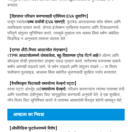
बनतात.
【दिवसभर परिधान करण्यासाठी प्रीमियम EVA कुशनिंग】
पासून रचलेला
उच्च दर्जाची EVA सामग्री
, फूटबेड अपवादात्मक शॉक शोषण आणि
लवचिकता प्रदान करते. दोनदा-इंजेक्शन प्रक्रिया मऊपणा आणि टिकाऊपणाचे
परिपूर्ण संतुलन सुनिश्चित करते, ज्यामुळे तुम्हाला पाय थकवा किंवा घर्षण-संबंधित
चिडचिड न अनुभवता तासभर चालता येते.
【प्रगत अँटी-स्लिप आउटसोल तंत्रज्ञान】
द
TPR आउटसोलमध्ये उंचावलेला, बहु-दिशात्मक ट्रेड पॅटर्न आहे
जे ओल्या आणि
कोरड्या दोन्ही पृष्ठभागांवर उत्कृष्ट पकड प्रदान करते. शरीराच्या वजनाच्या दाबाने
कर्षण आणखी वाढवले ​​जाते, जे घर्षण वाढवते आणि संतुलन राखते — या फ्लिप
फ्लॉप्सना पूलसाइड, बाथरूम किंवा बाहेरील भूभागासाठी सुरक्षित पर्याय बनवतात.
【वैयक्तिकृत फिटसाठी समायोज्य वेल्क्रो पट्टा】
वरचा पट्टा अंतर्भूत आहे
समायोज्य वेल्क्रो
, परिधान करणाऱ्यांना त्यांच्या पायाच्या रुंदी
आणि पायरीच्या उंचीनुसार फिट सानुकूलित करण्याची अनुमती देते. हे एक सुरक्षित,
नॉन-स्लिप फिट सुनिश्चित करते जे पायांच्या आकारांची विस्तृत श्रेणी सामावून घेते.
आम्हाला का निवडा
【ऑर्थोपेडिक फुटवेअरमध्ये विशेष】