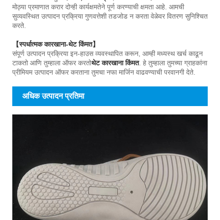
मोठ्या प्रमाणात करार दोन्ही कार्यक्षमतेने पूर्ण करण्याची क्षमता आहे. आमची
सुव्यवस्थित उत्पादन प्रक्रिया गुणवत्तेशी तडजोड न करता वेळेवर वितरण सुनिश्चित
करते.
【स्पर्धात्मक कारखाना-थेट किंमत】
संपूर्ण उत्पादन प्रक्रिया इन-हाउस व्यवस्थापित करून, आम्ही मध्यस्थ खर्च काढून
टाकतो आणि तुम्हाला ऑफर करतो
थेट कारखाना किंमत
. हे तुम्हाला तुमच्या ग्राहकांना
प्रीमियम उत्पादन ऑफर करताना तुमचा नफा मार्जिन वाढवण्याची परवानगी देते.
अधिक उत्पादन प्रतिमा