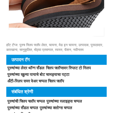
हॉट टॅग्ज: पुरुष फ्लिप फ्लॉप लेदर, चायना, मेड इन चायना, उत्पादक, पुरवठादार,
कारखाना, सानुकूलित, मोठ्या प्रमाणात, स्वस्त, फॅशन, नवीनतम
उत्पादन टॅग
पुरुषांच्या लेदर थॉन्ग सँडल
फ्लिप फ्लॉप्सवर स्प्लिट टो स्लिप
पुरुषांच्या खुल्या पायाचे बोट चामड्याचा पट्टा
अँटी-स्लिप समर वेअर चप्पल फ्लिप फ्लॉप
संबंधित श्रेणी
पुरुषांची फ्लिप फ्लॉप चप्पल
पुरुषांच्या स्लाइड्स चप्पल
पुरुषांच्या सँडल चप्पल
पुरुषांच्या क्लोग्स चप्पल