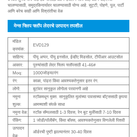
चालण्यासाठी, समुद्रकिनार्यावर चालण्यासाठी योग्य आहे. सुट्टी, पोहणे, पूल, पार्टी
आणि बरेच काही आणि विश्रांतीचा वेळ
मेन्स फ्लिप फ्लॉप लेदरचे उत्पादन तपशील
मॉडेल
EVD129
क्रमांक:
साहित्य:
पीयू अप्पर, पीयू इनसोल, ईव्हीए मिडसोल, टीपीआर आउटसोल
आकार:
पुरुषांसाठी लेदर फ्लिप फ्लॉपसाठी 41-46#
Moq:
1000जोड्या/रंग
रंग:
काळा, पांढरा किंवा आवश्यकतेनुसार इतर रंग.
लोगो:
बुटांवर सानुकूल लोगोला परवानगी आहे
नमुना
स्टॉकमधून मुक्त. सानुकूलित मुलांच्या पावसाच्या बॉट्ससाठी कृपया
शुल्क:
आमच्याशी संपर्क साधा
नमुना वेळ:
स्टॉक सॅम्पलसाठी 1-3 दिवस, रेन बूट मुलींसाठी 7-10 दिवस
पॅकिंग:
1 जोडी/पॉलीबॅग, किंवा बॉक्स, आवश्यकतेनुसार विणलेली पिशवी
उत्पादन
ऑर्डरची पुष्टी झाल्यानंतर 30-40 दिवस
वेळ: