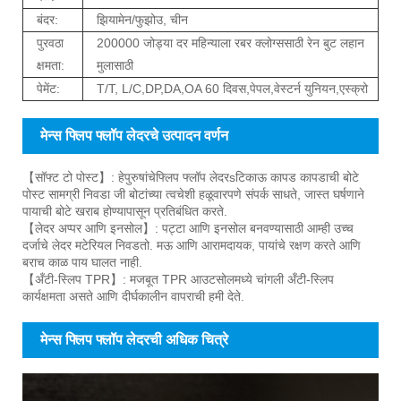
बंदर:
झियामेन/फुझोउ, चीन
पुरवठा
200000 जोड्या दर महिन्याला रबर क्लोग्ससाठी रेन बुट लहान
क्षमता:
मुलासाठी
पेमेंट:
T/T, L/C,DP,DA,OA 60 दिवस,पेपल,वेस्टर्न युनियन,एस्क्रो
मेन्स फ्लिप फ्लॉप लेदरचे उत्पादन वर्णन
【सॉफ्ट टो पोस्ट】: हे
पुरुषांचे
फ्लिप फ्लॉप लेदर
s
टिकाऊ कापड कापडाची बोटे
पोस्ट सामग्री निवडा जी बोटांच्या त्वचेशी हळूवारपणे संपर्क साधते, जास्त घर्षणाने
पायाची बोटे खराब होण्यापासून प्रतिबंधित करते.
【लेदर अप्पर आणि इनसोल】: पट्टा आणि इनसोल बनवण्यासाठी आम्ही उच्च
दर्जाचे लेदर मटेरियल निवडतो. मऊ आणि आरामदायक, पायांचे रक्षण करते आणि
बराच काळ पाय घालत नाही.
【अँटी-स्लिप TPR】: मजबूत TPR आउटसोलमध्ये चांगली अँटी-स्लिप
कार्यक्षमता असते आणि दीर्घकालीन वापराची हमी देते.
मेन्स फ्लिप फ्लॉप लेदरची अधिक चित्रे