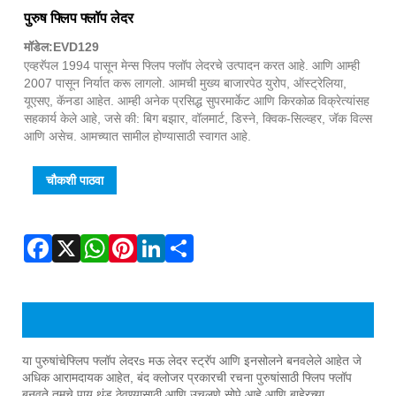
Fac
X
Wha
Pint
Link
Sha
पुरुष फ्लिप फ्लॉप लेदर
मॉडेल:EVD129
एव्हरॅपल 1994 पासून मेन्स फ्लिप फ्लॉप लेदरचे उत्पादन करत आहे. आणि आम्ही
2007 पासून निर्यात करू लागलो. आमची मुख्य बाजारपेठ युरोप, ऑस्ट्रेलिया,
यूएसए, कॅनडा आहेत. आम्ही अनेक प्रसिद्ध सुपरमार्केट आणि किरकोळ विक्रेत्यांसह
सहकार्य केले आहे, जसे की: बिग बझार, वॉलमार्ट, डिस्ने, क्विक-सिल्व्हर, जॅक विल्स
आणि असेच. आमच्यात सामील होण्यासाठी स्वागत आहे.
चौकशी पाठवा
मेन्स फ्लिप फ्लॉप लेदरचे उत्पादन परिचय
या पुरुषांचे
फ्लिप फ्लॉप लेदर
s मऊ लेदर स्ट्रॅप आणि इनसोलने बनवलेले आहेत जे
अधिक आरामदायक आहेत, बंद क्लोजर प्रकारची रचना पुरुषांसाठी फ्लिप फ्लॉप
बनवते तुमचे पाय थंड ठेवण्यासाठी आणि उचलणे सोपे आहे आणि बाहेरच्या