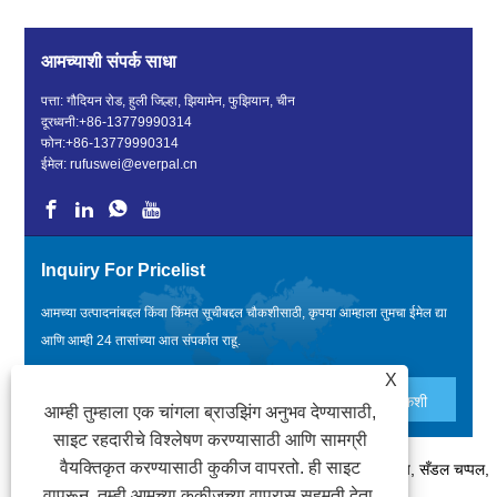
आमच्याशी संपर्क साधा
पत्ता: गौदियन रोड, हुली जिल्हा, झियामेन, फुझियान, चीन
दूरध्वनी:
+86-13779990314
फोन:
+86-13779990314
ईमेल:
rufuswei@everpal.cn
Inquiry For Pricelist
आमच्या उत्पादनांबद्दल किंवा किंमत सूचीबद्दल चौकशीसाठी, कृपया आम्हाला तुमचा ईमेल द्या
आणि आम्ही 24 तासांच्या आत संपर्कात राहू.
X
आम्ही तुम्हाला एक चांगला ब्राउझिंग अनुभव देण्यासाठी,
साइट रहदारीचे विश्लेषण करण्यासाठी आणि सामग्री
वैयक्तिकृत करण्यासाठी कुकीज वापरतो. ही साइट
कॉपीराइट © 2022 झियामेन एव्हरपल ट्रेड कंपनी, लिमिटेड - फ्लिप फ्लॉप, सँडल चप्पल,
वापरून, तुम्ही आमच्या कुकीजच्या वापरास सहमती देता.