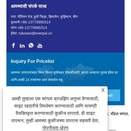
आमच्याशी संपर्क साधा
पत्ता: गौदियन रोड, हुली जिल्हा, झियामेन, फुझियान, चीन
दूरध्वनी:
+86-13779990314
फोन:
+86-13779990314
ईमेल:
rufuswei@everpal.cn
Inquiry For Pricelist
आमच्या उत्पादनांबद्दल किंवा किंमत सूचीबद्दल चौकशीसाठी, कृपया आम्हाला तुमचा ईमेल द्या
आणि आम्ही 24 तासांच्या आत संपर्कात राहू.
X
आम्ही तुम्हाला एक चांगला ब्राउझिंग अनुभव देण्यासाठी,
साइट रहदारीचे विश्लेषण करण्यासाठी आणि सामग्री
वैयक्तिकृत करण्यासाठी कुकीज वापरतो. ही साइट
कॉपीराइट © 2022 झियामेन एव्हरपल ट्रेड कंपनी, लिमिटेड - फ्लिप फ्लॉप, सँडल चप्पल,
वापरून, तुम्ही आमच्या कुकीजच्या वापरास सहमती देता.
स्लाइड्स चप्पल - सर्व हक्क राखीव आहेत.
गोपनीयता धोरण