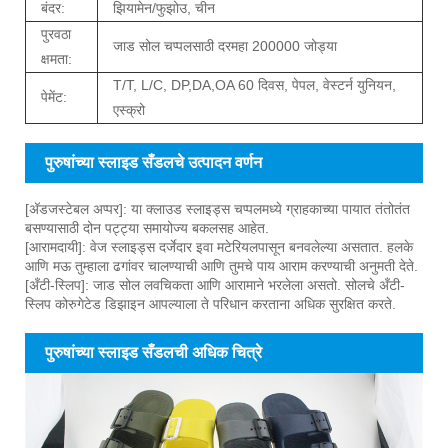
बंदर:
झियामेन/फुझोउ, चीन
पुरवठा
जाड सोल चप्पलसाठी दरमहा 200000 जोड्या
क्षमता:
T/T, L/C, DP,DA,OA 60 दिवस, पेपल, वेस्टर्न युनियन,
पेमेंट:
एस्क्रो
पुरुषांच्या स्लाइड सँडलचे उत्पादन वर्णन
[अ‍ॅडजस्टेबल अप्पर]: या क्लाउड स्लाइड्स चप्पलमध्ये ग्राहकाच्या पायात तंतोतंत
बसण्यासाठी दोन पट्ट्या समायोज्य बकलसह आहेत.
[आरामदायी]: वेज स्लाइड्स दर्जेदार इवा मटेरियलपासून बनवलेल्या असतात. हलके
आणि मऊ तुम्हाला ढगांवर चालण्याची आणि तुमचे पाय आराम करण्याची अनुमती देते.
[अँटी-स्लिप]: जाड सोल लवचिकता आणि आरामाने भरलेला असतो. सोलचे अँटी-
स्लिप कोरुगेटेड डिझाइन आपल्याला ते परिधान करताना अधिक सुरक्षित करते.
पुरुषांच्या स्लाइड सँडलची अधिक चित्रे