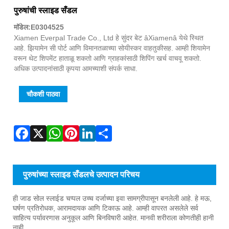
Fac
X
Wha
Pint
Link
Sha
पुरुषांची स्लाइड सँडल
मॉडेल:E0304525
Xiamen Everpal Trade Co., Ltd हे सुंदर बेट âXiamenâ येथे स्थित
आहे. झियामेन सी पोर्ट आणि विमानतळाच्या सोयीस्कर वाहतुकीसह. आम्ही शियामेन
वरून थेट शिपमेंट हाताळू शकतो आणि ग्राहकांसाठी शिपिंग खर्च वाचवू शकतो.
अधिक उत्पादनांसाठी कृपया आमच्याशी संपर्क साधा.
चौकशी पाठवा
पुरुषांच्या स्लाइड सँडलचे उत्पादन परिचय
ही जाड सोल स्लाईड चप्पल उच्च दर्जाच्या इवा सामग्रीपासून बनलेली आहे. हे मऊ,
घर्षण प्रतिरोधक, आरामदायक आणि टिकाऊ आहे. आम्ही वापरत असलेले सर्व
साहित्य पर्यावरणास अनुकूल आणि बिनविषारी आहेत. मानवी शरीराला कोणतीही हानी
नाही.