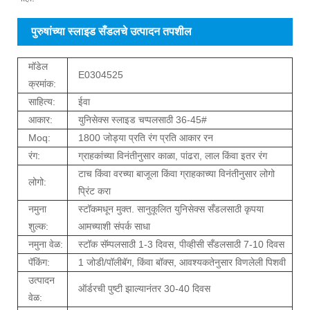
पुरुषांच्या स्लाइड सँडलचे उत्पादन तपशील
मॉडेल
E0304525
क्रमांक:
साहित्य:
ईवा
आकार:
युनिसेक्स स्लाइड चप्पलसाठी 36-45#
Moq:
1800 जोड्या प्रति रंग प्रति आकार रन
रंग:
ग्राहकांच्या विनंतीनुसार काळा, पांढरा, लाल किंवा इतर रंग
टाच किंवा वरच्या बाजूला किंवा ग्राहकाच्या विनंतीनुसार लोगो
लोगो:
प्रिंट करा
नमुना
स्टॉकमधून मुक्त. सानुकूलित युनिसेक्स सँडलसाठी कृपया
शुल्क:
आमच्याशी संपर्क साधा
नमुना वेळ:
स्टॉक सॅम्पलसाठी 1-3 दिवस, पीव्हीसी सँडलसाठी 7-10 दिवस
पॅकिंग:
1 जोडी/पॉलीबॅग, किंवा बॉक्स, आवश्यकतेनुसार विणलेली पिशवी
उत्पादन
ऑर्डरची पुष्टी झाल्यानंतर 30-40 दिवस
वेळ: