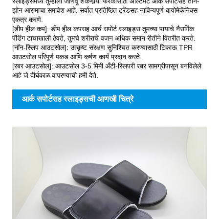
स्लाइड्समध्ये तुम्हाला जाणवू शकणार्‍या फरकासाठी अल्टिमेट आर्क सपोर्टसह तीन-
झोन आरामाचा समावेश आहे. सर्वात प्रतिष्ठित ट्रेंडसह नाविन्यपूर्ण बायोमेकॅनिक्स
एकत्र करणे.
[डीप हील कप]: डीप हील कपसह आर्च सपोर्ट स्लाइड्स तुमच्या पायाचे नैसर्गिक
पॅडिंग टाचाखाली ठेवते, तुमचे शरीराचे वजन अधिक समान रीतीने वितरीत करते.
[नॉन-स्लिप आउटसोल]: उत्कृष्ट संरक्षण सुनिश्चित करण्यासाठी टिकाऊ TPR
आउटसोल परिपूर्ण पकड आणि कर्षण कार्य प्रदान करते.
[रबर आउटसोल]: आउटसोल 3-5 मिमी अँटी-स्लिपरी रबर सामग्रीपासून बनविलेले
आहे जे दीर्घकाळ वापरण्याची हमी देते.
आर्क सपोर्टसह स्लाइड्सची आणखी चित्रे