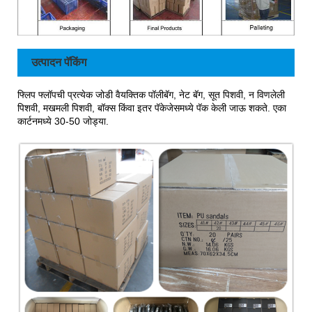
उत्पादन पॅकिंग
फ्लिप फ्लॉपची प्रत्येक जोडी वैयक्तिक पॉलीबॅग, नेट बॅग, सूत पिशवी, न विणलेली
पिशवी, मखमली पिशवी, बॉक्स किंवा इतर पॅकेजेसमध्ये पॅक केली जाऊ शकते. एका
कार्टनमध्ये 30-50 जोड्या.