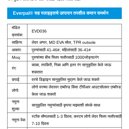
Everpal® सह स्लाइड्सचे उत्पादन तपशील कमान समर्थन
मॉडेल
EVD036
क्रमांक:
साहित्य:
लेदर अप्पर, MD EVA सोल, TPR outsole
आकार:
पुरुषांसाठी 41-46#, महिलांसाठी 36-41#
Moq:
पुरुषांच्या बीच फ्लिप फ्लॉपसाठी 1000जोड्या/रंग
काळा, तपकिरी, निळा आणि इतर रंग सानुकूलित केले जाऊ
रंग:
शकतात
छपाई:
वरचे डिझाइन सानुकूलित मुद्रण केले जाऊ शकते
लोगो वरच्या लेदरवर एम्बॉस्ड किंवा टीपीआर आउटसोलवर एम्बॉस्ड
लोगो:
केला जाऊ शकतो
नमुना
सानुकूलित नमुन्यांसाठी कृपया माझ्याशी संपर्क साधा
शुल्क:
स्टॉक सॅम्पलसाठी 1-3 दिवस, कस्टम लोगो लेदर फ्लिप फ्लॉपसाठी
नमुना वेळ:
7-10 दिवस