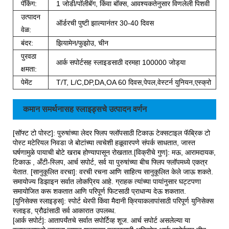
पॅकिंग:
1 जोडी/पॉलीबॅग, किंवा बॉक्स, आवश्यकतेनुसार विणलेली पिशवी
उत्पादन
ऑर्डरची पुष्टी झाल्यानंतर 30-40 दिवस
वेळ:
बंदर:
झियामेन/फुझोउ, चीन
पुरवठा
आर्क सपोर्टसह स्लाइडसाठी दरमहा 100000 जोड्या
क्षमता:
पेमेंट
T/T, L/C,DP,DA,OA 60 दिवस,पेपल,वेस्टर्न युनियन,एस्क्रो
कमान समर्थनासह स्लाइड्सचे उत्पादन वर्णन
[सॉफ्ट टो पोस्ट]: पुरुषांच्या लेदर फ्लिप फ्लॉपसाठी टिकाऊ टेक्सटाइल फॅब्रिक टो
पोस्ट मटेरियल निवडा जे बोटांच्या त्वचेशी हळूवारपणे संपर्क साधतात, जास्त
घर्षणामुळे पायाची बोटे खराब होण्यापासून रोखतात.[विक्रीचे गुण]: मऊ, आरामदायक,
टिकाऊ , अँटी-स्लिप, आर्च सपोर्ट, सर्व या पुरुषांच्या बीच फ्लिप फ्लॉपमध्ये एकत्र
येतात. [सानुकूलित वरचा]: वरची रचना आणि साहित्य सानुकूलित केले जाऊ शकते.
समायोज्य डिझाइन सर्वात लोकप्रिय आहे. ग्राहक त्यांच्या पायांनुसार घट्टपणा
समायोजित करू शकतात आणि परिपूर्ण फिटसाठी प्राधान्य देऊ शकतात.
[युनिसेक्स स्लाइड्स]: स्पोर्ट थेरपी किंवा मैदानी क्रियाकलापांसाठी परिपूर्ण युनिसेक्स
स्लाइड, प्रौढांसाठी सर्व आकारात उपलब्ध.
[आर्क सपोर्ट]: आतापर्यंतचे सर्वात सपोर्टिव्ह शूज. आर्च सपोर्ट असलेल्या या