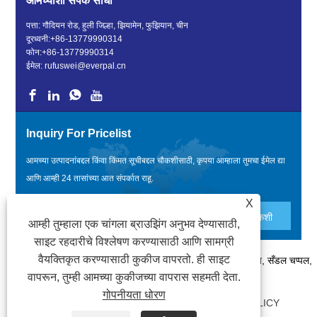
आमच्याशी संपर्क साधा
पत्ता: गौदियन रोड, हुली जिल्हा, झियामेन, फुझियान, चीन
दूरध्वनी:
+86-13779990314
फोन:
+86-13779990314
ईमेल:
rufuswei@everpal.cn
Inquiry For Pricelist
आमच्या उत्पादनांबद्दल किंवा किंमत सूचीबद्दल चौकशीसाठी, कृपया आम्हाला तुमचा ईमेल द्या
आणि आम्ही 24 तासांच्या आत संपर्कात राहू.
X
आम्ही तुम्हाला एक चांगला ब्राउझिंग अनुभव देण्यासाठी,
साइट रहदारीचे विश्लेषण करण्यासाठी आणि सामग्री
वैयक्तिकृत करण्यासाठी कुकीज वापरतो. ही साइट
कॉपीराइट © 2022 झियामेन एव्हरपल ट्रेड कंपनी, लिमिटेड - फ्लिप फ्लॉप, सँडल चप्पल,
वापरून, तुम्ही आमच्या कुकीजच्या वापरास सहमती देता.
स्लाइड्स चप्पल - सर्व हक्क राखीव आहेत.
गोपनीयता धोरण
दुवे
|
SITEMAP
|
RSS
|
XML
|
PRIVACY POLICY