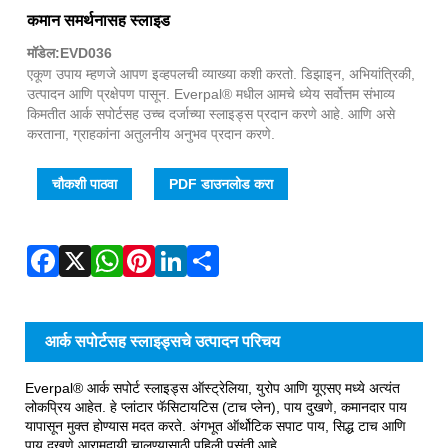
Fac
X
Wha
Pint
Link
Sha
कमान समर्थनासह स्लाइड
मॉडेल:EVD036
एकूण उपाय म्हणजे आपण इव्हपलची व्याख्या कशी करतो. डिझाइन, अभियांत्रिकी,
उत्पादन आणि प्रक्षेपण पासून. Everpal® मधील आमचे ध्येय सर्वोत्तम संभाव्य
किमतीत आर्क सपोर्टसह उच्च दर्जाच्या स्लाइड्स प्रदान करणे आहे. आणि असे
करताना, ग्राहकांना अतुलनीय अनुभव प्रदान करणे.
चौकशी पाठवा
PDF डाउनलोड करा
आर्क सपोर्टसह स्लाइड्सचे उत्पादन परिचय
Everpal® आर्क सपोर्ट स्लाइड्स ऑस्ट्रेलिया, युरोप आणि यूएसए मध्ये अत्यंत
लोकप्रिय आहेत. हे प्लांटार फॅसिटायटिस (टाच प्लेन), पाय दुखणे, कमानदार पाय
यापासून मुक्त होण्यास मदत करते. अंगभूत ऑर्थोटिक सपाट पाय, सिद्ध टाच आणि
पाय दुखणे आरामदायी चालण्यासाठी पहिली पसंती आहे.