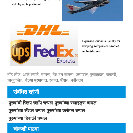
हॉट टॅग्ज: आर्क सपोर्ट, चायना, मेड इन चायना, उत्पादक, पुरवठादार, फॅक्टरी,
सानुकूलित, मोठ्या प्रमाणात, स्वस्त, फॅशन, नवीनतम
संबंधित श्रेणी
पुरुषांची फ्लिप फ्लॉप चप्पल
पुरुषांच्या स्लाइड्स चप्पल
पुरुषांच्या सँडल चप्पल
पुरुषांच्या क्लोग्स चप्पल
पुरुषांच्या हिवाळी चप्पल
चौकशी पाठवा