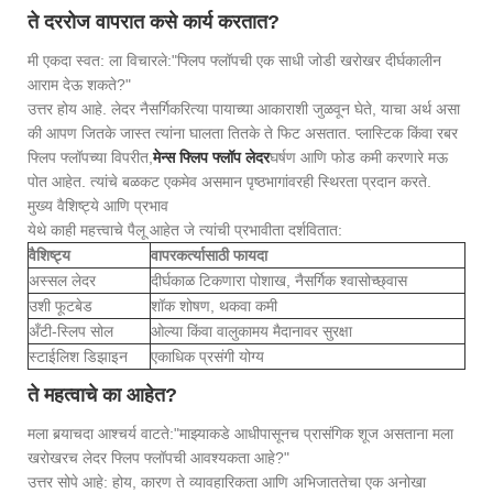
ते दररोज वापरात कसे कार्य करतात?
मी एकदा स्वत: ला विचारले:
"फ्लिप फ्लॉपची एक साधी जोडी खरोखर दीर्घकालीन
आराम देऊ शकते?"
उत्तर होय आहे. लेदर नैसर्गिकरित्या पायाच्या आकाराशी जुळवून घेते, याचा अर्थ असा
की आपण जितके जास्त त्यांना घालता तितके ते फिट असतात. प्लास्टिक किंवा रबर
फ्लिप फ्लॉपच्या विपरीत,
मेन्स फ्लिप फ्लॉप लेदर
घर्षण आणि फोड कमी करणारे मऊ
पोत आहेत. त्यांचे बळकट एकमेव असमान पृष्ठभागांवरही स्थिरता प्रदान करते.
मुख्य वैशिष्ट्ये आणि प्रभाव
येथे काही महत्त्वाचे पैलू आहेत जे त्यांची प्रभावीता दर्शवितात:
वैशिष्ट्य
वापरकर्त्यासाठी फायदा
अस्सल लेदर
दीर्घकाळ टिकणारा पोशाख, नैसर्गिक श्वासोच्छ्वास
उशी फूटबेड
शॉक शोषण, थकवा कमी
अँटी-स्लिप सोल
ओल्या किंवा वालुकामय मैदानावर सुरक्षा
स्टाईलिश डिझाइन
एकाधिक प्रसंगी योग्य
ते महत्वाचे का आहेत?
मला बर्‍याचदा आश्चर्य वाटते:
"माझ्याकडे आधीपासूनच प्रासंगिक शूज असताना मला
खरोखरच लेदर फ्लिप फ्लॉपची आवश्यकता आहे?"
उत्तर सोपे आहे: होय, कारण ते व्यावहारिकता आणि अभिजाततेचा एक अनोखा