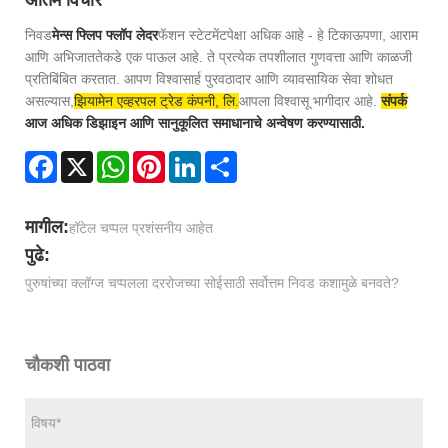
निवड
मेन्स फ्लिप फ्लॉप लेदर
फॅशन स्टेटमेंटपेक्षा अधिक आहे - हे टिकाऊपणा, आराम
आणि अभिजाततेकडे एक पाऊल आहे. ते प्रत्येक तपशीलात गुणवत्ता आणि काळजी
प्रतिबिंबित करतात. आपण विश्वासार्ह पुरवठादार आणि व्यावसायिक सेवा शोधत
असल्यास,
झियामेन एव्हरपल ट्रेड कंपनी, लि.
आपला विश्वासू भागीदार आहे.
संपर्क
आज अधिक डिझाइन आणि सानुकूलित समाधानाचे अन्वेषण करण्यासाठी.
Facebook
X
WhatsApp
Pinterest
LinkedIn
Share
मागील:
हॉटेल चप्पल प्रशंसनीय आहेत
पुढे:
पुरुषांच्या क्लॉग्ज चप्पलला दररोजच्या सोईसाठी सर्वोत्तम निवड कशामुळे बनवते?
चौकशी पाठवा