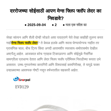
दररोजच्या सोईसाठी आपण मेन्स फ्लिप फ्लॉप लेदर का
निवडावे?
●
2025-09-04
●
2
●
मला एक संदेश द्या
जेव्हा सांत्वन आणि शैली दोन्ही जोडते अशा पादत्राणे येते तेव्हा काहीही तुलना करत
नाही
मेन्स फ्लिप फ्लॉप लेदर
? ते केवळ हलके आणि श्वास घेण्यायोग्यच नाहीत तर
प्रासंगिक चाल, बीच ट्रिप किंवा अगदी आरामशीर व्यवसाय-समोरासमोर देखील
अष्टपैलू आहेत. आजकाल बरेच ग्राहक टिकाऊपणा आणि सोईमुळे नैसर्गिक
सामग्रीला प्राधान्य देतात आणि लेदर फ्लिप फ्लॉप प्रीमियम निवडीच्या रूपात उभे
असतात. उच्च-गुणवत्तेच्या कारागिरी आणि विश्वासार्ह कामगिरीसह, ते यापुढे फक्त
उन्हाळ्याच्या आवश्यक गोष्टी नसून वर्षभरातील सहकारी आहेत.