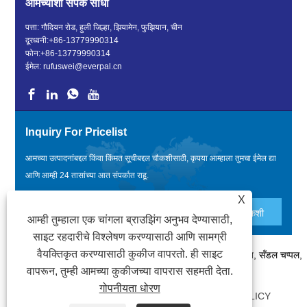
आमच्याशी संपर्क साधा
पत्ता: गौदियन रोड, हुली जिल्हा, झियामेन, फुझियान, चीन
दूरध्वनी:
+86-13779990314
फोन:
+86-13779990314
ईमेल:
rufuswei@everpal.cn
Inquiry For Pricelist
आमच्या उत्पादनांबद्दल किंवा किंमत सूचीबद्दल चौकशीसाठी, कृपया आम्हाला तुमचा ईमेल द्या
आणि आम्ही 24 तासांच्या आत संपर्कात राहू.
X
आम्ही तुम्हाला एक चांगला ब्राउझिंग अनुभव देण्यासाठी,
साइट रहदारीचे विश्लेषण करण्यासाठी आणि सामग्री
वैयक्तिकृत करण्यासाठी कुकीज वापरतो. ही साइट
कॉपीराइट © 2022 झियामेन एव्हरपल ट्रेड कंपनी, लिमिटेड - फ्लिप फ्लॉप, सँडल चप्पल,
वापरून, तुम्ही आमच्या कुकीजच्या वापरास सहमती देता.
स्लाइड्स चप्पल - सर्व हक्क राखीव आहेत.
गोपनीयता धोरण
दुवे
|
SITEMAP
|
RSS
|
XML
|
PRIVACY POLICY