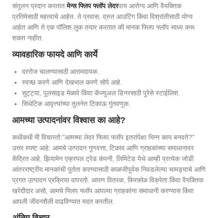
संतुलन प्रदान करतात.
मेन्स फ्लिप फ्लॉप लेदर
पाय आरोग्य आणि वैयक्तिक
प्रतिमेसाठी महत्वाचे आहेत. ते प्रवास, द्रुत आउटिंग किंवा विश्रांतीसाठी योग्य
आहेत आणि ते एक पॉलिश लुक तयार करतात की मानक फ्लिप फ्लॉप साध्य करू
शकत नाहीत.
व्यावहारिक फायदे आणि कार्ये
दररोज चालण्यासाठी आरामदायक.
स्वच्छ करणे आणि देखभाल करणे सोपे आहे.
सुट्ट्या, पूलसाइड मेळावे किंवा कॅज्युअल डिनरसाठी पुरेसे स्टाईलिश.
सिंथेटिक आवृत्त्यांच्या तुलनेत टिकाऊ गुंतवणूक.
आमच्या उत्पादनांवर विश्वास का आहे?
कधीकधी मी विचारतो:
"आमच्या लेदर फ्लिप फ्लॉप इतरांपेक्षा भिन्न काय बनवते?"
उत्तर स्पष्ट आहे: आमचे उत्पादन गुणवत्ता, टिकाव आणि ग्राहकांच्या समाधानावर
केंद्रित आहे. झियामेन एव्हरपल ट्रेड कंपनी, लिमिटेड येथे आम्ही प्रत्येक जोडी
आंतरराष्ट्रीय मानकांची पूर्तता करण्यासाठी काळजीपूर्वक निवडलेल्या चामड्याचे आणि
प्रगत उत्पादन प्रक्रिया वापरतो. आपण वितरक, किरकोळ विक्रेता किंवा वैयक्तिक
खरेदीदार असो, आमचे फ्लिप फ्लॉप आपल्या ग्राहकांना समाधानी करण्यास किंवा
आपली जीवनशैली वाढविण्यात मदत करतील.
अंतिम विचार