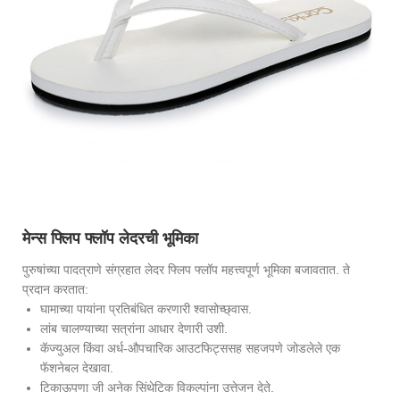
मेन्स फ्लिप फ्लॉप लेदरची भूमिका
पुरुषांच्या पादत्राणे संग्रहात लेदर फ्लिप फ्लॉप महत्त्वपूर्ण भूमिका बजावतात. ते
प्रदान करतात:
घामाच्या पायांना प्रतिबंधित करणारी श्वासोच्छ्वास.
लांब चालण्याच्या सत्रांना आधार देणारी उशी.
कॅज्युअल किंवा अर्ध-औपचारिक आउटफिट्ससह सहजपणे जोडलेले एक
फॅशनेबल देखावा.
टिकाऊपणा जी अनेक सिंथेटिक विकल्पांना उत्तेजन देते.